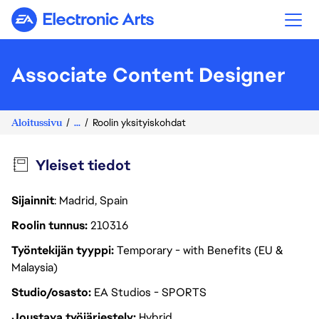
Electronic Arts
Associate Content Designer
Aloitussivu
...
Roolin yksityiskohdat
Yleiset tiedot
Sijainnit
: Madrid, Spain
Roolin tunnus
210316
Työntekijän tyyppi
Temporary - with Benefits (EU &
Malaysia)
Studio/osasto
EA Studios - SPORTS
Joustava työjärjestely
Hybrid