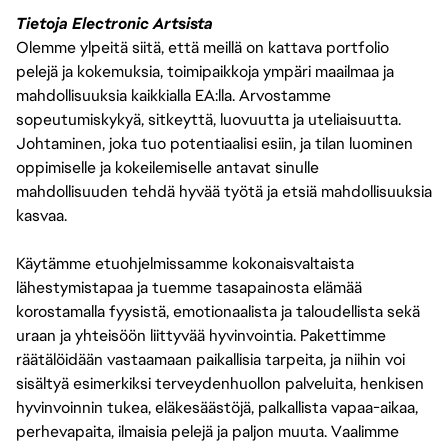
Tietoja Electronic Artsista
Olemme ylpeitä siitä, että meillä on kattava portfolio
pelejä ja kokemuksia, toimipaikkoja ympäri maailmaa ja
mahdollisuuksia kaikkialla EA:lla. Arvostamme
sopeutumiskykyä, sitkeyttä, luovuutta ja uteliaisuutta.
Johtaminen, joka tuo potentiaalisi esiin, ja tilan luominen
oppimiselle ja kokeilemiselle antavat sinulle
mahdollisuuden tehdä hyvää työtä ja etsiä mahdollisuuksia
kasvaa.
Käytämme etuohjelmissamme kokonaisvaltaista
lähestymistapaa ja tuemme tasapainosta elämää
korostamalla fyysistä, emotionaalista ja taloudellista sekä
uraan ja yhteisöön liittyvää hyvinvointia. Pakettimme
räätälöidään vastaamaan paikallisia tarpeita, ja niihin voi
sisältyä esimerkiksi terveydenhuollon palveluita, henkisen
hyvinvoinnin tukea, eläkesäästöjä, palkallista vapaa-aikaa,
perhevapaita, ilmaisia pelejä ja paljon muuta. Vaalimme