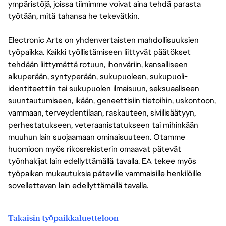
ympäristöjä, joissa tiimimme voivat aina tehdä parasta
työtään, mitä tahansa he tekevätkin.
Electronic Arts on yhdenvertaisten mahdollisuuksien
työpaikka. Kaikki työllistämiseen liittyvät päätökset
tehdään liittymättä rotuun, ihonväriin, kansalliseen
alkuperään, syntyperään, sukupuoleen, sukupuoli-
identiteettiin tai sukupuolen ilmaisuun, seksuaaliseen
suuntautumiseen, ikään, geneettisiin tietoihin, uskontoon,
vammaan, terveydentilaan, raskauteen, siviilisäätyyn,
perhestatukseen, veteraanistatukseen tai mihinkään
muuhun lain suojaamaan ominaisuuteen. Otamme
huomioon myös rikosrekisterin omaavat pätevät
työnhakijat lain edellyttämällä tavalla. EA tekee myös
työpaikan mukautuksia päteville vammaisille henkilöille
sovellettavan lain edellyttämällä tavalla.
Takaisin työpaikkaluetteloon