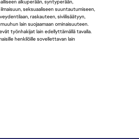
salliseen alkuperään, syntyperään,
 ilmaisuun, seksuaaliseen suuntautumiseen,
eydentilaan, raskauteen, siviilisäätyyn,
 muuhun lain suojaamaan ominaisuuteen.
 työnhakijat lain edellyttämällä tavalla.
ille henkilöille sovellettavan lain