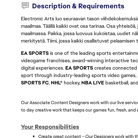
Description & Requirements
Electronic Arts luo seuraavan tason viihdekokemuksia, 
maailmaa. Täällä kaikki ovat osa tarinaa. Osa yhteisöä,
maailmassa. Paikka, jossa luovuus kukoistaa, uudet näk
merkitystä. Tiimi, jossa kaikki osallistuvat pelaamisen
EA SPORTS
 is one of the leading sports entertainme
videogame franchises, award-winning interactive tec
digital experiences. 
EA SPORTS
 creates connected 
sport through industry-leading sports video games, 
SPORTS FC
, 
NHL® 
hockey, 
NBA LIVE
 basketball, and
Our Associate Content Designers work with our live service
to day creative work that keeps our games fun, fresh, and
Your Responsibilities
Create great content – Our Designers work with th