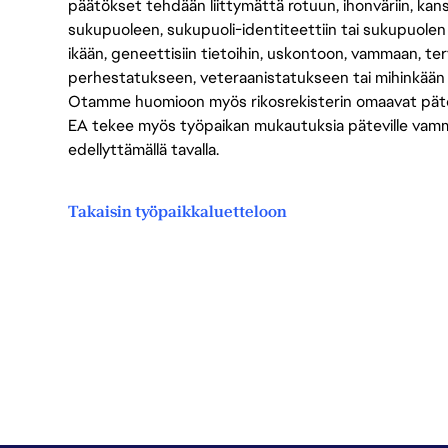
päätökset tehdään liittymättä rotuun, ihonväriin, kan
sukupuoleen, sukupuoli-identiteettiin tai sukupuolen
ikään, geneettisiin tietoihin, uskontoon, vammaan, terv
perhestatukseen, veteraanistatukseen tai mihinkään
Otamme huomioon myös rikosrekisterin omaavat pätevät
EA tekee myös työpaikan mukautuksia päteville vammais
edellyttämällä tavalla.
Takaisin työpaikkaluetteloon