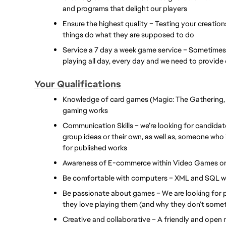
and programs that delight our players
Ensure the highest quality – Testing your creatio
things do what they are supposed to do
Service a 7 day a week game service – Sometimes, 
playing all day, every day and we need to provide 
Your Qualifications
Knowledge of card games (Magic: The Gathering, 
gaming works
Communication Skills – we’re looking for candidat
group ideas or their own, as well as, someone who 
for published works
Awareness of E-commerce within Video Games or 
Be comfortable with computers – XML and SQL will 
Be passionate about games – We are looking for
they love playing them (and why they don’t some
Creative and collaborative – A friendly and open na