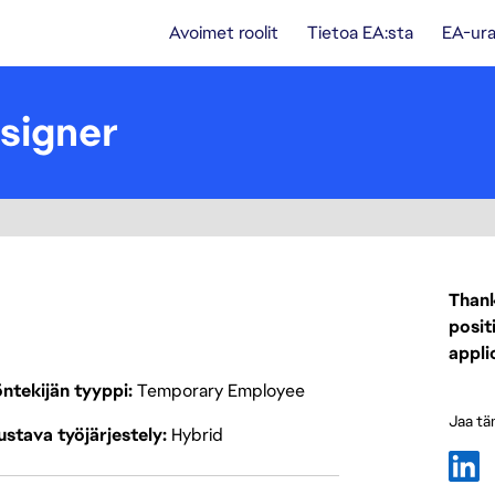
Avoimet roolit
Tietoa EA:sta
EA-ura
signer
Thank
posit
appli
ntekijän tyyppi
Temporary Employee
Jaa tä
stava työjärjestely
Hybrid