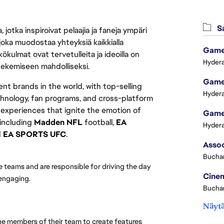
Sa
jotka inspiroivat pelaajia ja faneja ympäri
 joka muodostaa yhteyksiä kaikkialla
Game 
ökulmat ovat tervetulleita ja ideoilla on
Hydera
 tekemiseen mahdolliseksi.
Game 
nt brands in the world, with top-selling 
Hydera
hnology, fan programs, and cross-platform 
experiences that ignite the emotion of 
Game 
including 
Madden NFL
 football, 
EA 
Hydera
 
EA SPORTS UFC
.
Buchar
 teams and are responsible for driving the day 
Cinem
 engaging.
Buchar
Näytä
e members of their team to create features 