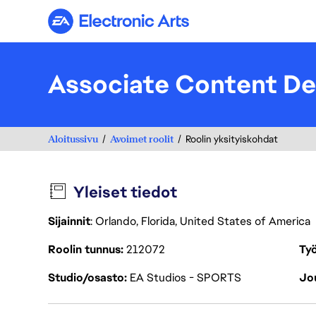
Electronic Arts
Associate Content De
Aloitussivu
Avoimet roolit
Roolin yksityiskohdat
Yleiset tiedot
Sijainnit
: Orlando, Florida, United States of America
Roolin tunnus
212072
Työ
Studio/osasto
EA Studios - SPORTS
Jou