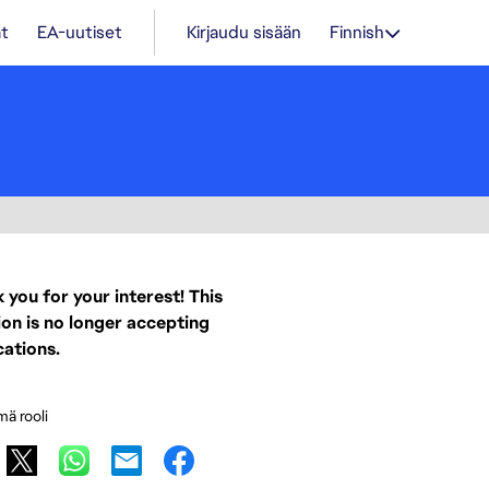
t
EA-uutiset
Kirjaudu sisään
Finnish
 you for your interest! This
ion is no longer accepting
cations.
mä rooli