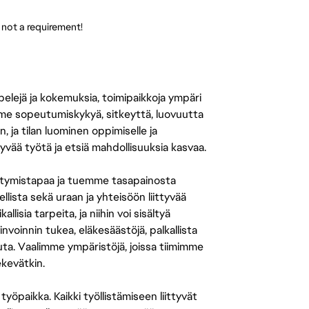
 not a requirement!
 pelejä ja kokemuksia, toimipaikkoja ympäri
amme sopeutumiskykyä, sitkeyttä, luovuutta
n, ja tilan luominen oppimiselle ja
yvää työtä ja etsiä mahdollisuuksia kasvaa.
tymistapaa ja tuemme tasapainosta
llista sekä uraan ja yhteisöön liittyvää
isia tarpeita, ja niihin voi sisältyä
nvoinnin tukea, eläkesäästöjä, palkallista
uuta. Vaalimme ympäristöjä, joissa tiimimme
ekevätkin.
öpaikka. Kaikki työllistämiseen liittyvät