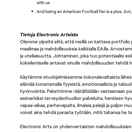
with us
And being an American Football fan is a plus…but,
Tietoja Electronic Artsista
Olemme ylpeitä siitä, että meillä on kattava portfolio
maailmaa ja mahdollisuuksia kaikkialla EA:lla. Arvost
ja uteliaisuutta. Johtaminen, joka tuo potentiaalisi esii
kokeilemiselle antavat sinulle mahdollisuuden tehdä h
Käytämme etuohjelmissamme kokonaisvaltaista lähes
elämää korostamalla fyysistä, emotionaalista ja taloude
hyvinvointia. Pakettimme räätälöidään vastaamaan paikall
esimerkiksi terveydenhuollon palveluita, henkisen hyvi
vapaa-aikaa, perhevapaita, ilmaisia pelejä ja paljon m
voivat aina tehdä parasta työtään, mitä tahansa he t
Electronic Arts on yhdenvertaisten mahdollisuuksien ty