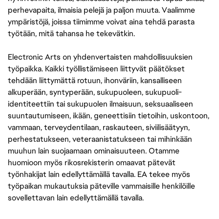
perhevapaita, ilmaisia pelejä ja paljon muuta. Vaalimme
ympäristöjä, joissa tiimimme voivat aina tehdä parasta
työtään, mitä tahansa he tekevätkin.
Electronic Arts on yhdenvertaisten mahdollisuuksien
työpaikka. Kaikki työllistämiseen liittyvät päätökset
tehdään liittymättä rotuun, ihonväriin, kansalliseen
alkuperään, syntyperään, sukupuoleen, sukupuoli-
identiteettiin tai sukupuolen ilmaisuun, seksuaaliseen
suuntautumiseen, ikään, geneettisiin tietoihin, uskontoon,
vammaan, terveydentilaan, raskauteen, siviilisäätyyn,
perhestatukseen, veteraanistatukseen tai mihinkään
muuhun lain suojaamaan ominaisuuteen. Otamme
huomioon myös rikosrekisterin omaavat pätevät
työnhakijat lain edellyttämällä tavalla. EA tekee myös
työpaikan mukautuksia päteville vammaisille henkilöille
sovellettavan lain edellyttämällä tavalla.