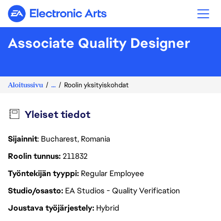
Electronic Arts
Associate Quality Designer
Aloitussivu
...
Roolin yksityiskohdat
Yleiset tiedot
Sijainnit
: Bucharest, Romania
Roolin tunnus
211832
Työntekijän tyyppi
Regular Employee
Studio/osasto
EA Studios - Quality Verification
Joustava työjärjestely
Hybrid