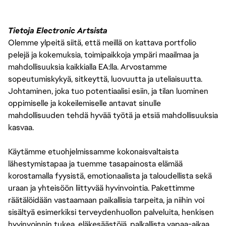
Tietoja Electronic Artsista
Olemme ylpeitä siitä, että meillä on kattava portfolio
pelejä ja kokemuksia, toimipaikkoja ympäri maailmaa ja
mahdollisuuksia kaikkialla EA:lla. Arvostamme
sopeutumiskykyä, sitkeyttä, luovuutta ja uteliaisuutta.
Johtaminen, joka tuo potentiaalisi esiin, ja tilan luominen
oppimiselle ja kokeilemiselle antavat sinulle
mahdollisuuden tehdä hyvää työtä ja etsiä mahdollisuuksia
kasvaa.
Käytämme etuohjelmissamme kokonaisvaltaista
lähestymistapaa ja tuemme tasapainosta elämää
korostamalla fyysistä, emotionaalista ja taloudellista sekä
uraan ja yhteisöön liittyvää hyvinvointia. Pakettimme
räätälöidään vastaamaan paikallisia tarpeita, ja niihin voi
sisältyä esimerkiksi terveydenhuollon palveluita, henkisen
hyvinvoinnin tukea, eläkesäästöjä, palkallista vapaa-aikaa,