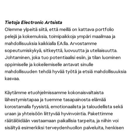
Tietoja Electronic Artsista
Olemme ylpeitä siitä, että meillä on kattava portfolio
pelejä ja kokemuksia, toimipaikkoja ympäri maailmaa ja
mahdollisuuksia kaikkialla EA:lla. Arvostamme
sopeutumiskykyä, sitkeyttä, luovuutta ja uteliaisuutta.
Johtaminen, joka tuo potentiaalisi esiin, ja tilan luominen
oppimiselle ja kokeilemiselle antavat sinulle
mahdollisuuden tehdä hyvää työtä ja etsiä mahdollisuuksia
kasvaa.
Käytämme etuohjelmissamme kokonaisvaltaista
lähestymistapaa ja tuemme tasapainosta elämää
korostamalla fyysistä, emotionaalista ja taloudellista sekä
uraan ja yhteisöön liittyvää hyvinvointia. Pakettimme
räätälöidään vastaamaan paikallisia tarpeita, ja niihin voi
sisältyä esimerkiksi terveydenhuollon palveluita, henkisen