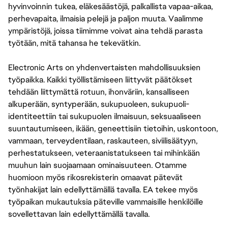
hyvinvoinnin tukea, eläkesäästöjä, palkallista vapaa-aikaa,
perhevapaita, ilmaisia pelejä ja paljon muuta. Vaalimme
ympäristöjä, joissa tiimimme voivat aina tehdä parasta
työtään, mitä tahansa he tekevätkin.
Electronic Arts on yhdenvertaisten mahdollisuuksien
työpaikka. Kaikki työllistämiseen liittyvät päätökset
tehdään liittymättä rotuun, ihonväriin, kansalliseen
alkuperään, syntyperään, sukupuoleen, sukupuoli-
identiteettiin tai sukupuolen ilmaisuun, seksuaaliseen
suuntautumiseen, ikään, geneettisiin tietoihin, uskontoon,
vammaan, terveydentilaan, raskauteen, siviilisäätyyn,
perhestatukseen, veteraanistatukseen tai mihinkään
muuhun lain suojaamaan ominaisuuteen. Otamme
huomioon myös rikosrekisterin omaavat pätevät
työnhakijat lain edellyttämällä tavalla. EA tekee myös
työpaikan mukautuksia päteville vammaisille henkilöille
sovellettavan lain edellyttämällä tavalla.