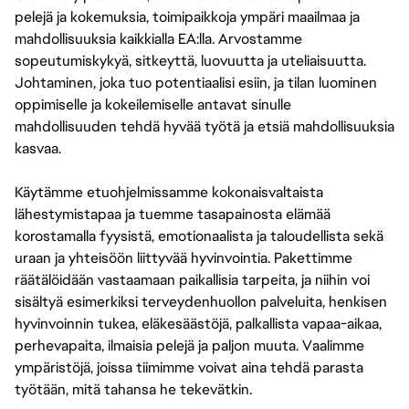
pelejä ja kokemuksia, toimipaikkoja ympäri maailmaa ja
mahdollisuuksia kaikkialla EA:lla. Arvostamme
sopeutumiskykyä, sitkeyttä, luovuutta ja uteliaisuutta.
Johtaminen, joka tuo potentiaalisi esiin, ja tilan luominen
oppimiselle ja kokeilemiselle antavat sinulle
mahdollisuuden tehdä hyvää työtä ja etsiä mahdollisuuksia
kasvaa.
Käytämme etuohjelmissamme kokonaisvaltaista
lähestymistapaa ja tuemme tasapainosta elämää
korostamalla fyysistä, emotionaalista ja taloudellista sekä
uraan ja yhteisöön liittyvää hyvinvointia. Pakettimme
räätälöidään vastaamaan paikallisia tarpeita, ja niihin voi
sisältyä esimerkiksi terveydenhuollon palveluita, henkisen
hyvinvoinnin tukea, eläkesäästöjä, palkallista vapaa-aikaa,
perhevapaita, ilmaisia pelejä ja paljon muuta. Vaalimme
ympäristöjä, joissa tiimimme voivat aina tehdä parasta
työtään, mitä tahansa he tekevätkin.