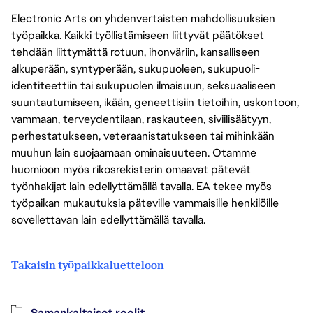
Electronic Arts on yhdenvertaisten mahdollisuuksien
työpaikka. Kaikki työllistämiseen liittyvät päätökset
tehdään liittymättä rotuun, ihonväriin, kansalliseen
alkuperään, syntyperään, sukupuoleen, sukupuoli-
identiteettiin tai sukupuolen ilmaisuun, seksuaaliseen
suuntautumiseen, ikään, geneettisiin tietoihin, uskontoon,
vammaan, terveydentilaan, raskauteen, siviilisäätyyn,
perhestatukseen, veteraanistatukseen tai mihinkään
muuhun lain suojaamaan ominaisuuteen. Otamme
huomioon myös rikosrekisterin omaavat pätevät
työnhakijat lain edellyttämällä tavalla. EA tekee myös
työpaikan mukautuksia päteville vammaisille henkilöille
sovellettavan lain edellyttämällä tavalla.
Takaisin työpaikkaluetteloon
Samankaltaiset roolit