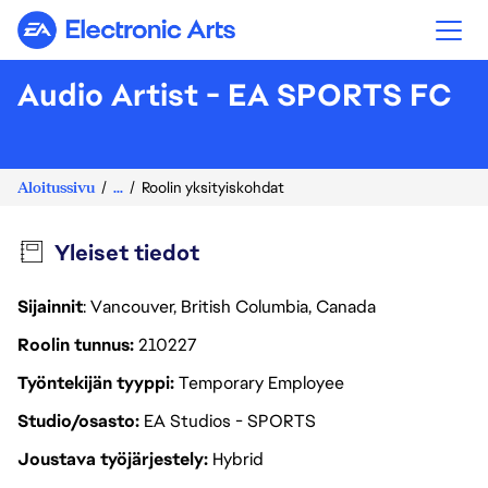
Electronic Arts
Audio Artist - EA SPORTS FC
Aloitussivu
...
Roolin yksityiskohdat
Yleiset tiedot
Sijainnit
: Vancouver, British Columbia, Canada
Roolin tunnus
210227
Työntekijän tyyppi
Temporary Employee
Studio/osasto
EA Studios - SPORTS
Joustava työjärjestely
Hybrid