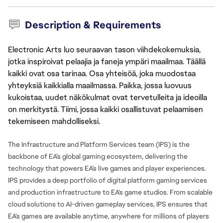
Description & Requirements
Electronic Arts luo seuraavan tason viihdekokemuksia,
jotka inspiroivat pelaajia ja faneja ympäri maailmaa. Täällä
kaikki ovat osa tarinaa. Osa yhteisöä, joka muodostaa
yhteyksiä kaikkialla maailmassa. Paikka, jossa luovuus
kukoistaa, uudet näkökulmat ovat tervetulleita ja ideoilla
on merkitystä. Tiimi, jossa kaikki osallistuvat pelaamisen
tekemiseen mahdolliseksi.
The Infrastructure and Platform Services team (IPS) is the 
backbone of EA’s global gaming ecosystem, delivering the 
technology that powers EA’s live games and player experiences. 
IPS provides a deep portfolio of digital platform gaming services 
and production infrastructure to EA's game studios. From scalable 
cloud solutions to AI-driven gameplay services, IPS ensures that 
EA’s games are available anytime, anywhere for millions of players 