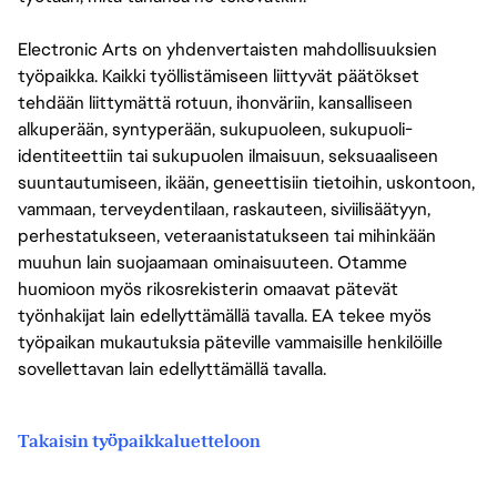
Electronic Arts on yhdenvertaisten mahdollisuuksien
työpaikka. Kaikki työllistämiseen liittyvät päätökset
tehdään liittymättä rotuun, ihonväriin, kansalliseen
alkuperään, syntyperään, sukupuoleen, sukupuoli-
identiteettiin tai sukupuolen ilmaisuun, seksuaaliseen
suuntautumiseen, ikään, geneettisiin tietoihin, uskontoon,
vammaan, terveydentilaan, raskauteen, siviilisäätyyn,
perhestatukseen, veteraanistatukseen tai mihinkään
muuhun lain suojaamaan ominaisuuteen. Otamme
huomioon myös rikosrekisterin omaavat pätevät
työnhakijat lain edellyttämällä tavalla. EA tekee myös
työpaikan mukautuksia päteville vammaisille henkilöille
sovellettavan lain edellyttämällä tavalla.
Takaisin työpaikkaluetteloon