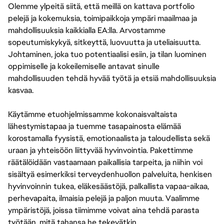
Olemme ylpeitä siitä, että meillä on kattava portfolio
pelejä ja kokemuksia, toimipaikkoja ympäri maailmaa ja
mahdollisuuksia kaikkialla EA:lla. Arvostamme
sopeutumiskykyä, sitkeyttä, luovuutta ja uteliaisuutta.
Johtaminen, joka tuo potentiaalisi esiin, ja tilan luominen
oppimiselle ja kokeilemiselle antavat sinulle
mahdollisuuden tehdä hyvää työtä ja etsiä mahdollisuuksia
kasvaa.
Käytämme etuohjelmissamme kokonaisvaltaista
lähestymistapaa ja tuemme tasapainosta elämää
korostamalla fyysistä, emotionaalista ja taloudellista sekä
uraan ja yhteisöön liittyvää hyvinvointia. Pakettimme
räätälöidään vastaamaan paikallisia tarpeita, ja niihin voi
sisältyä esimerkiksi terveydenhuollon palveluita, henkisen
hyvinvoinnin tukea, eläkesäästöjä, palkallista vapaa-aikaa,
perhevapaita, ilmaisia pelejä ja paljon muuta. Vaalimme
ympäristöjä, joissa tiimimme voivat aina tehdä parasta
työtään, mitä tahansa he tekevätkin.