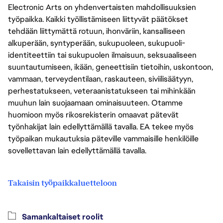
Electronic Arts on yhdenvertaisten mahdollisuuksien
työpaikka. Kaikki työllistämiseen liittyvät päätökset
tehdään liittymättä rotuun, ihonväriin, kansalliseen
alkuperään, syntyperään, sukupuoleen, sukupuoli-
identiteettiin tai sukupuolen ilmaisuun, seksuaaliseen
suuntautumiseen, ikään, geneettisiin tietoihin, uskontoon,
vammaan, terveydentilaan, raskauteen, siviilisäätyyn,
perhestatukseen, veteraanistatukseen tai mihinkään
muuhun lain suojaamaan ominaisuuteen. Otamme
huomioon myös rikosrekisterin omaavat pätevät
työnhakijat lain edellyttämällä tavalla. EA tekee myös
työpaikan mukautuksia päteville vammaisille henkilöille
sovellettavan lain edellyttämällä tavalla.
Takaisin työpaikkaluetteloon
Samankaltaiset roolit