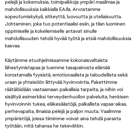
pelejä ja kokemuksia, toimipaikkoja ympäri maailmaa ja
mahdollisuuksia kaikkialla EA:lla. Arvostamme
sopeutumiskykyä, sitkeyttä, luovuutta ja uteliaisuutta.
Johtaminen, joka tuo potentiaalisi esiin, ja tilan luominen
oppimiselle ja kokeilemiselle antavat sinulle
mahdollisuuden tehdä hyvää työtä ja etsiä mahdollisuuksia
kasvaa.
Käytämme etuohjelmissamme kokonaisvaltaista
lähestymistapaa ja tuemme tasapainosta elämää
korostamalla fyysistä, emotionaalista ja taloudellista sekä
uraan ja yhteisöön liittyvää hyvinvointia. Pakettimme
räätälöidään vastaamaan paikallisia tarpeita, ja niihin voi
sisältyä esimerkiksi terveydenhuollon palveluita, henkisen
hyvinvoinnin tukea, eläkesäästöjä, palkallista vapaa-aikaa,
perhevapaita, ilmaisia pelejä ja paljon muuta. Vaalimme
ympäristöjä, joissa tiimimme voivat aina tehdä parasta
työtään, mitä tahansa he tekevätkin.