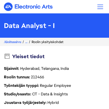
Electronic Arts
Data Analyst - I
Aloitussivu
...
Roolin yksityiskohdat
Yleiset tiedot
Sijainnit
: Hyderabad, Telangana, India
Roolin tunnus
212466
Työntekijän tyyppi
Regular Employee
Studio/osasto
CT - Data & Insights
Joustava työjärjestely
Hybrid