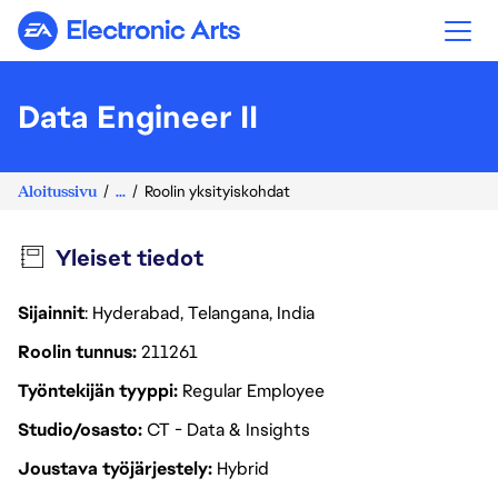
Electronic Arts
Data Engineer II
Aloitussivu
...
Roolin yksityiskohdat
Yleiset tiedot
Sijainnit
: Hyderabad, Telangana, India
Roolin tunnus
211261
Työntekijän tyyppi
Regular Employee
Studio/osasto
CT - Data & Insights
Joustava työjärjestely
Hybrid