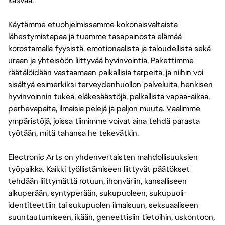
kasvaa.
Käytämme etuohjelmissamme kokonaisvaltaista
lähestymistapaa ja tuemme tasapainosta elämää
korostamalla fyysistä, emotionaalista ja taloudellista sekä
uraan ja yhteisöön liittyvää hyvinvointia. Pakettimme
räätälöidään vastaamaan paikallisia tarpeita, ja niihin voi
sisältyä esimerkiksi terveydenhuollon palveluita, henkisen
hyvinvoinnin tukea, eläkesäästöjä, palkallista vapaa-aikaa,
perhevapaita, ilmaisia pelejä ja paljon muuta. Vaalimme
ympäristöjä, joissa tiimimme voivat aina tehdä parasta
työtään, mitä tahansa he tekevätkin.
Electronic Arts on yhdenvertaisten mahdollisuuksien
työpaikka. Kaikki työllistämiseen liittyvät päätökset
tehdään liittymättä rotuun, ihonväriin, kansalliseen
alkuperään, syntyperään, sukupuoleen, sukupuoli-
identiteettiin tai sukupuolen ilmaisuun, seksuaaliseen
suuntautumiseen, ikään, geneettisiin tietoihin, uskontoon,