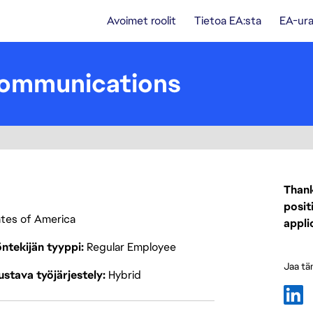
Avoimet roolit
Tietoa EA:sta
EA-ura
Communications
Thank
posit
tates of America
appli
ntekijän tyyppi
Regular Employee
Jaa tä
stava työjärjestely
Hybrid