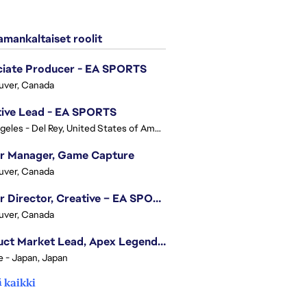
mankaltaiset roolit
ciate Producer - EA SPORTS
uver, Canada
tive Lead - EA SPORTS
Los Angeles - Del Rey, United States of America
or Manager, Game Capture
uver, Canada
Senior Director, Creative – EA SPORTS FC
uver, Canada
Product Market Lead, Apex Legends Japan
e - Japan, Japan
 kaikki