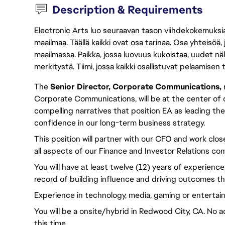
Description & Requirements
Electronic Arts luo seuraavan tason viihdekokemuksia, 
maailmaa. Täällä kaikki ovat osa tarinaa. Osa yhteisöä,
maailmassa. Paikka, jossa luovuus kukoistaa, uudet näk
merkitystä. Tiimi, jossa kaikki osallistuvat pelaamisen
The
Senior Director, Corporate Communications,
Corporate Communications, will be at the center of ou
compelling narratives that position EA as leading the 
confidence in our long-term business strategy.
This position will partner with our CFO and work clo
all aspects of our Finance and Investor Relations c
You will have at least twelve (12) years of experie
record of building influence and driving outcomes th
Experience in technology, media, gaming or entertain
You will be a onsite/hybrid in Redwood City, CA. No a
this time.