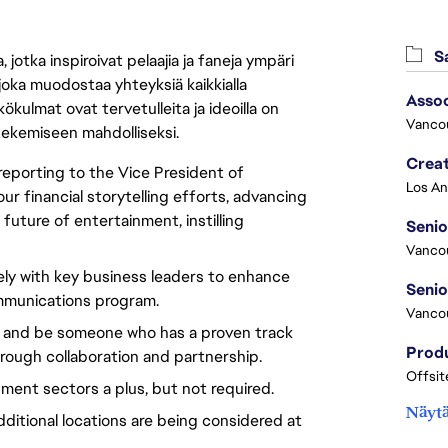
Sa
jotka inspiroivat pelaajia ja faneja ympäri
 joka muodostaa yhteyksiä kaikkialla
Asso
ökulmat ovat tervetulleita ja ideoilla on
Vanco
 tekemiseen mahdolliseksi.
Crea
reporting to the Vice President of
r financial storytelling efforts, advancing
future of entertainment, instilling
Seni
Vanco
sely with key business leaders to enhance
ommunications program.
Vanco
nce and be someone who has a proven track
rough collaboration and partnership.
Offsit
ment sectors a plus, but not required.
Näytä
dditional locations are being considered at