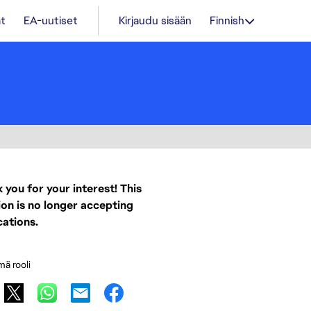
t
EA-uutiset
Kirjaudu sisään
Finnish
 you for your interest! This
ion is no longer accepting
cations.
mä rooli