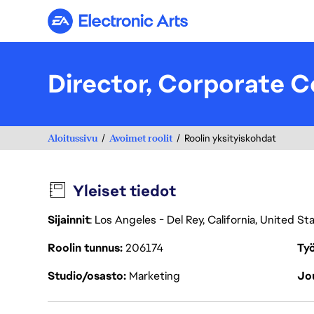
Electronic Arts
Director, Corporate 
Aloitussivu
Avoimet roolit
Roolin yksityiskohdat
Yleiset tiedot
Sijainnit
: Los Angeles - Del Rey, California, United S
Roolin tunnus
206174
Työ
Studio/osasto
Marketing
Jou