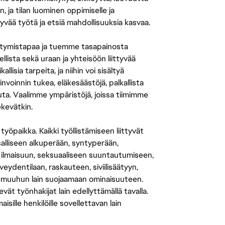
n, ja tilan luominen oppimiselle ja
yvää työtä ja etsiä mahdollisuuksia kasvaa.
tymistapaa ja tuemme tasapainosta
llista sekä uraan ja yhteisöön liittyvää
isia tarpeita, ja niihin voi sisältyä
nvoinnin tukea, eläkesäästöjä, palkallista
uuta. Vaalimme ympäristöjä, joissa tiimimme
ekevätkin.
öpaikka. Kaikki työllistämiseen liittyvät
salliseen alkuperään, syntyperään,
 ilmaisuun, seksuaaliseen suuntautumiseen,
eydentilaan, raskauteen, siviilisäätyyn,
 muuhun lain suojaamaan ominaisuuteen.
 työnhakijat lain edellyttämällä tavalla.
ille henkilöille sovellettavan lain