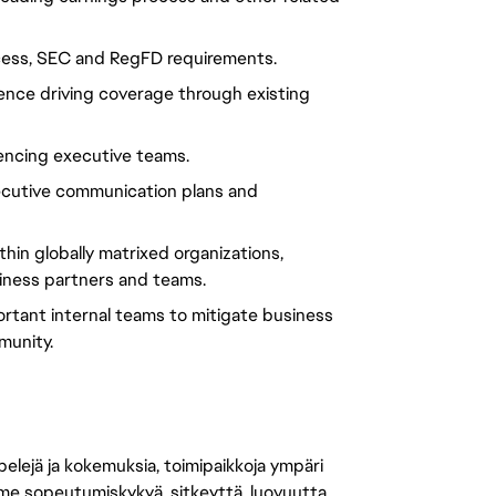
ocess, SEC and RegFD requirements.
nce driving coverage through existing
encing executive teams.
ecutive communication plans and
hin globally matrixed organizations,
siness partners and teams.
rtant internal teams to mitigate business
munity.
 pelejä ja kokemuksia, toimipaikkoja ympäri
amme sopeutumiskykyä, sitkeyttä, luovuutta