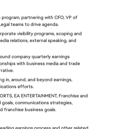
s program, partnering with CFO, VP of
Legal teams to drive agenda.
rporate visibility programs, scoping and
dia relations, external speaking, and
round company quarterly earnings
ionships with business media and trade
rative.
ng in, around, and beyond earnings,
cations efforts.
 SPORTS, EA ENTERTAINMENT, Franchise and
 goals, communications strategies,
d franchise business goals.
leading earnings process and other related