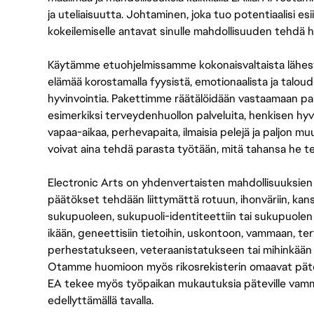
ja uteliaisuutta. Johtaminen, joka tuo potentiaalisi esii
kokeilemiselle antavat sinulle mahdollisuuden tehdä h
Käytämme etuohjelmissamme kokonaisvaltaista lähes
elämää korostamalla fyysistä, emotionaalista ja taloude
hyvinvointia. Pakettimme räätälöidään vastaamaan paikall
esimerkiksi terveydenhuollon palveluita, henkisen hyvi
vapaa-aikaa, perhevapaita, ilmaisia pelejä ja paljon m
voivat aina tehdä parasta työtään, mitä tahansa he t
Electronic Arts on yhdenvertaisten mahdollisuuksien ty
päätökset tehdään liittymättä rotuun, ihonväriin, kan
sukupuoleen, sukupuoli-identiteettiin tai sukupuolen
ikään, geneettisiin tietoihin, uskontoon, vammaan, terv
perhestatukseen, veteraanistatukseen tai mihinkään
Otamme huomioon myös rikosrekisterin omaavat pätevät
EA tekee myös työpaikan mukautuksia päteville vammais
edellyttämällä tavalla.