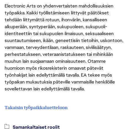
Electronic Arts on yhdenvertaisten mahdollisuuksien
työpaikka. Kaikki työllistämiseen liittyvät päätökset
tehdään liittymättä rotuun, ihonväriin, kansalliseen
alkuperään, syntyperään, sukupuoleen, sukupuoli-
identiteettiin tai sukupuolen ilmaisuun, seksuaaliseen
suuntautumiseen, ikään, geneettisiin tietoihin, uskontoon,
vammaan, terveydentilaan, raskauteen, siviilisäätyyn,
perhestatukseen, veteraanistatukseen tai mihinkään
muuhun lain suojaamaan ominaisuuteen. Otamme
huomioon myös rikosrekisterin omaavat pätevät
työnhakijat lain edellyttämällä tavalla. EA tekee myös
työpaikan mukautuksia päteville vammaisille henkilöille
sovellettavan lain edellyttämällä tavalla.
Takaisin työpaikkaluetteloon
Samankaltaiset roolit