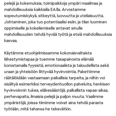
pelejä ja kokemuksia, toimipaikkoja ympäri maailmaa ja
mahdollisuuksia kaikkialla EA:lla. Arvostamme
sopeutumiskykyä, sitkeyttä, luovuutta ja uteliaisuutta.
Johtaminen, joka tuo potentiaalisi esiin, ja tilan luominen
oppimiselle ja kokeilemiselle antavat sinulle
mahdollisuuden tehdä hyvää työtä ja etsiä mahdollisuuksia
kasvaa.
Käytämme etuohjelmissamme kokonaisvaltaista
lähestymistapaa ja tuemme tasapainosta elämää
korostamalla fyysistä, emotionaalista ja taloudellista sekä
uraan ja yhteisöön liittyvää hyvinvointia. Pakettimme
räätälöidään vastaamaan paikallisia tarpeita, ja niihin voi
sisältyä esimerkiksi terveydenhuollon palveluita, henkisen
hyvinvoinnin tukea, eläkesäästöjä, palkallista vapaa-aikaa,
perhevapaita, ilmaisia pelejä ja paljon muuta. Vaalimme
ympäristöjä, joissa tiimimme voivat aina tehdä parasta
työtään, mitä tahansa he tekevätkin.