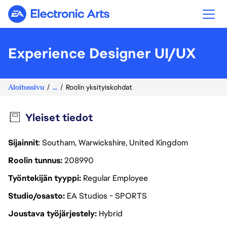
Electronic Arts
Experience Designer UI/UX
Aloitussivu
...
Roolin yksityiskohdat
Yleiset tiedot
Sijainnit
: Southam, Warwickshire, United Kingdom
Roolin tunnus
208990
Työntekijän tyyppi
Regular Employee
Studio/osasto
EA Studios - SPORTS
Joustava työjärjestely
Hybrid