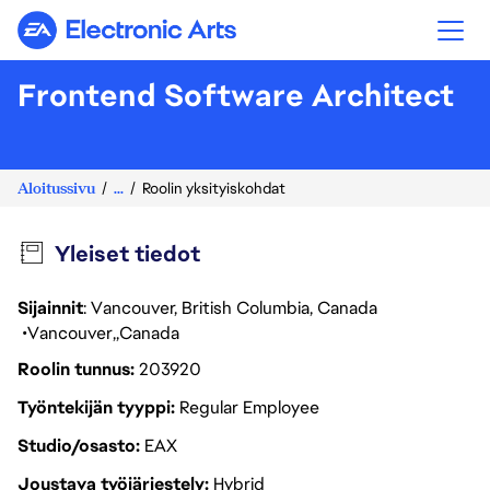
Electronic Arts
Frontend Software Architect
Aloitussivu
...
Roolin yksityiskohdat
Yleiset tiedot
Sijainnit
: Vancouver, British Columbia, Canada
Vancouver
Canada
Roolin tunnus
203920
Työntekijän tyyppi
Regular Employee
Studio/osasto
EAX
Joustava työjärjestely
Hybrid