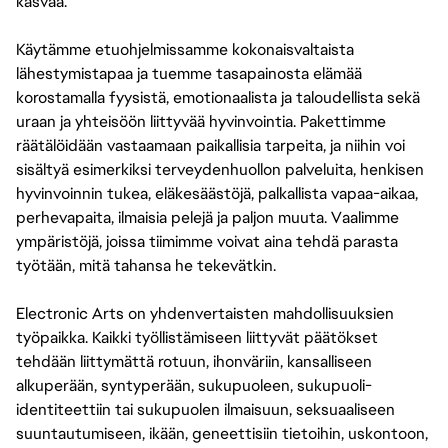
kasvaa.
Käytämme etuohjelmissamme kokonaisvaltaista
lähestymistapaa ja tuemme tasapainosta elämää
korostamalla fyysistä, emotionaalista ja taloudellista sekä
uraan ja yhteisöön liittyvää hyvinvointia. Pakettimme
räätälöidään vastaamaan paikallisia tarpeita, ja niihin voi
sisältyä esimerkiksi terveydenhuollon palveluita, henkisen
hyvinvoinnin tukea, eläkesäästöjä, palkallista vapaa-aikaa,
perhevapaita, ilmaisia pelejä ja paljon muuta. Vaalimme
ympäristöjä, joissa tiimimme voivat aina tehdä parasta
työtään, mitä tahansa he tekevätkin.
Electronic Arts on yhdenvertaisten mahdollisuuksien
työpaikka. Kaikki työllistämiseen liittyvät päätökset
tehdään liittymättä rotuun, ihonväriin, kansalliseen
alkuperään, syntyperään, sukupuoleen, sukupuoli-
identiteettiin tai sukupuolen ilmaisuun, seksuaaliseen
suuntautumiseen, ikään, geneettisiin tietoihin, uskontoon,