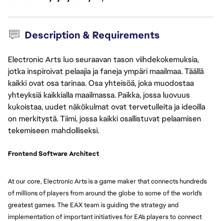
Description & Requirements
Electronic Arts luo seuraavan tason viihdekokemuksia,
jotka inspiroivat pelaajia ja faneja ympäri maailmaa. Täällä
kaikki ovat osa tarinaa. Osa yhteisöä, joka muodostaa
yhteyksiä kaikkialla maailmassa. Paikka, jossa luovuus
kukoistaa, uudet näkökulmat ovat tervetulleita ja ideoilla
on merkitystä. Tiimi, jossa kaikki osallistuvat pelaamisen
tekemiseen mahdolliseksi.
Frontend Software Architect
At our core, Electronic Arts is a game maker that connects hundreds
of millions of players from around the globe to some of the world's
greatest games. The EAX team is guiding the strategy and
implementation of important initiatives for EA's players to connect