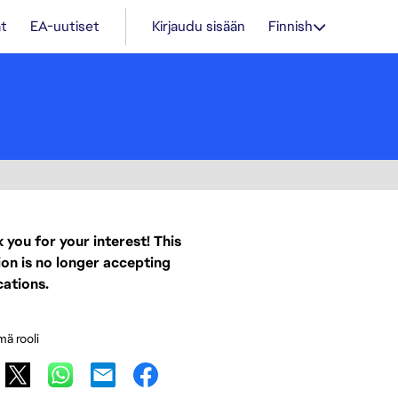
t
EA-uutiset
Kirjaudu sisään
Finnish
 you for your interest! This
ion is no longer accepting
cations.
mä rooli