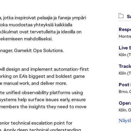
Sa
jotka inspiroivat pelaajia ja faneja ympäri
 joka muodostaa yhteyksiä kaikkialla
ökulmat ovat tervetulleita ja ideoilla on
Montre
 tekemiseen mahdolliseksi.
anager, Gamekit Ops Solutions.
Köln (
ill design and implement automation-first
Köln (
working on EA's biggest and boldest game
ce manual work, and deliver more.
Brno, 
ate unified observability platforms using
systems help surface issues early, ensure
m members the insights they need to move
Köln, 
Näytä
enior technical escalation point for
es. Apply deep technical understanding