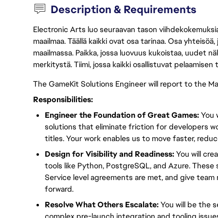
Description & Requirements
Electronic Arts luo seuraavan tason viihdekokemuksia, 
maailmaa. Täällä kaikki ovat osa tarinaa. Osa yhteisöä,
maailmassa. Paikka, jossa luovuus kukoistaa, uudet näk
merkitystä. Tiimi, jossa kaikki osallistuvat pelaamisen
The GameKit Solutions Engineer will report to the M
Responsibilities:
Engineer the Foundation of Great Games:
You w
solutions that eliminate friction for developers 
titles. Your work enables us to move faster, redu
Design for Visibility and Readiness:
You will cre
tools like Python, PostgreSQL, and Azure. These 
Service level agreements are met, and give tea
forward.
Resolve What Others Escalate:
You will be the s
complex pre-launch integration and tooling issu