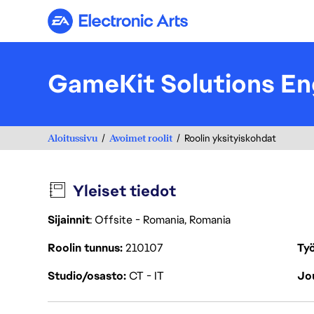
Electronic Arts
GameKit Solutions En
Aloitussivu
Avoimet roolit
Roolin yksityiskohdat
Yleiset tiedot
Sijainnit
: Offsite - Romania, Romania
Roolin tunnus
210107
Työ
Studio/osasto
CT - IT
Jou