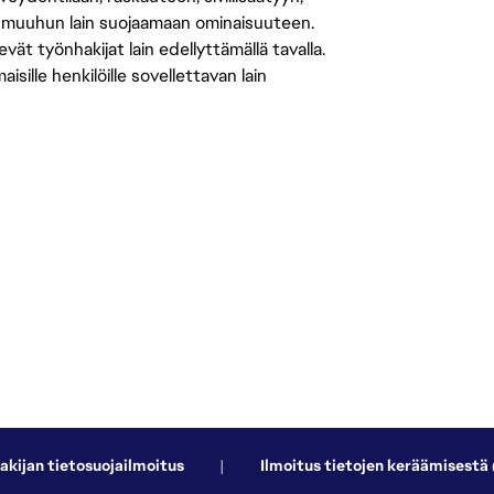
 muuhun lain suojaamaan ominaisuuteen.
 työnhakijat lain edellyttämällä tavalla.
ille henkilöille sovellettavan lain
akijan tietosuojailmoitus
|
Ilmoitus tietojen keräämisestä 