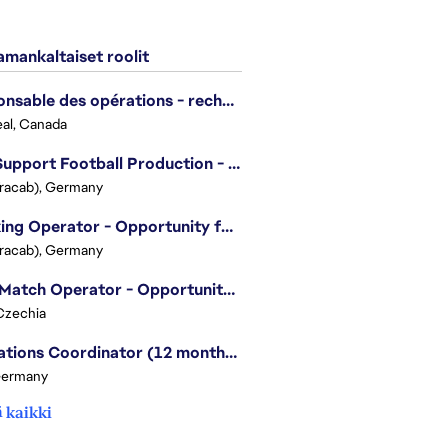
mankaltaiset roolit
Responsable des opérations - recherche et développement/Head of Operations, Research & Development
al, Canada
Live Support Football Production - Opportunity for Students!
Tracab), Germany
Tracking Operator - Opportunity for Students
Tracab), Germany
Post Match Operator - Opportunity for Students
Czechia
Operations Coordinator (12 months contract)
Germany
 kaikki