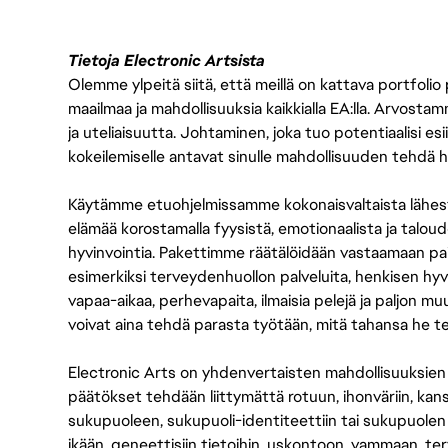
Tietoja Electronic Artsista
Olemme ylpeitä siitä, että meillä on kattava portfolio
maailmaa ja mahdollisuuksia kaikkialla EA:lla. Arvost
ja uteliaisuutta. Johtaminen, joka tuo potentiaalisi esii
kokeilemiselle antavat sinulle mahdollisuuden tehdä h
Käytämme etuohjelmissamme kokonaisvaltaista lähes
elämää korostamalla fyysistä, emotionaalista ja taloude
hyvinvointia. Pakettimme räätälöidään vastaamaan paikall
esimerkiksi terveydenhuollon palveluita, henkisen hyvi
vapaa-aikaa, perhevapaita, ilmaisia pelejä ja paljon m
voivat aina tehdä parasta työtään, mitä tahansa he t
Electronic Arts on yhdenvertaisten mahdollisuuksien ty
päätökset tehdään liittymättä rotuun, ihonväriin, kan
sukupuoleen, sukupuoli-identiteettiin tai sukupuolen
ikään, geneettisiin tietoihin, uskontoon, vammaan, terv