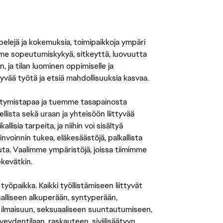
 pelejä ja kokemuksia, toimipaikkoja ympäri
amme sopeutumiskykyä, sitkeyttä, luovuutta
n, ja tilan luominen oppimiselle ja
yvää työtä ja etsiä mahdollisuuksia kasvaa.
tymistapaa ja tuemme tasapainosta
llista sekä uraan ja yhteisöön liittyvää
isia tarpeita, ja niihin voi sisältyä
nvoinnin tukea, eläkesäästöjä, palkallista
uuta. Vaalimme ympäristöjä, joissa tiimimme
ekevätkin.
öpaikka. Kaikki työllistämiseen liittyvät
salliseen alkuperään, syntyperään,
 ilmaisuun, seksuaaliseen suuntautumiseen,
eydentilaan, raskauteen, siviilisäätyyn,