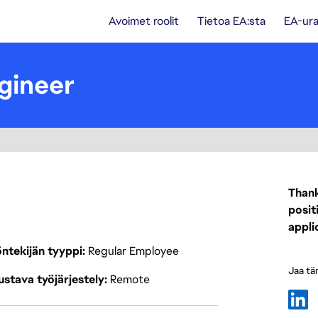
Avoimet roolit
Tietoa EA:sta
EA-ura
gineer
Thank
posit
appli
ntekijän tyyppi
Regular Employee
Jaa tä
stava työjärjestely
Remote