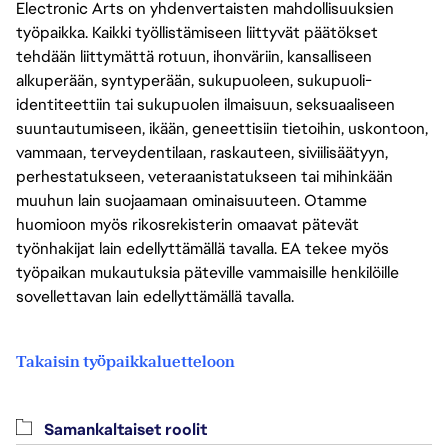
Electronic Arts on yhdenvertaisten mahdollisuuksien
työpaikka. Kaikki työllistämiseen liittyvät päätökset
tehdään liittymättä rotuun, ihonväriin, kansalliseen
alkuperään, syntyperään, sukupuoleen, sukupuoli-
identiteettiin tai sukupuolen ilmaisuun, seksuaaliseen
suuntautumiseen, ikään, geneettisiin tietoihin, uskontoon,
vammaan, terveydentilaan, raskauteen, siviilisäätyyn,
perhestatukseen, veteraanistatukseen tai mihinkään
muuhun lain suojaamaan ominaisuuteen. Otamme
huomioon myös rikosrekisterin omaavat pätevät
työnhakijat lain edellyttämällä tavalla. EA tekee myös
työpaikan mukautuksia päteville vammaisille henkilöille
sovellettavan lain edellyttämällä tavalla.
Takaisin työpaikkaluetteloon
Samankaltaiset roolit