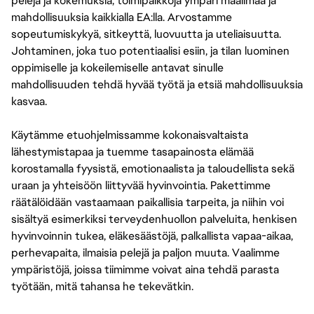
pelejä ja kokemuksia, toimipaikkoja ympäri maailmaa ja
mahdollisuuksia kaikkialla EA:lla. Arvostamme
sopeutumiskykyä, sitkeyttä, luovuutta ja uteliaisuutta.
Johtaminen, joka tuo potentiaalisi esiin, ja tilan luominen
oppimiselle ja kokeilemiselle antavat sinulle
mahdollisuuden tehdä hyvää työtä ja etsiä mahdollisuuksia
kasvaa.
Käytämme etuohjelmissamme kokonaisvaltaista
lähestymistapaa ja tuemme tasapainosta elämää
korostamalla fyysistä, emotionaalista ja taloudellista sekä
uraan ja yhteisöön liittyvää hyvinvointia. Pakettimme
räätälöidään vastaamaan paikallisia tarpeita, ja niihin voi
sisältyä esimerkiksi terveydenhuollon palveluita, henkisen
hyvinvoinnin tukea, eläkesäästöjä, palkallista vapaa-aikaa,
perhevapaita, ilmaisia pelejä ja paljon muuta. Vaalimme
ympäristöjä, joissa tiimimme voivat aina tehdä parasta
työtään, mitä tahansa he tekevätkin.