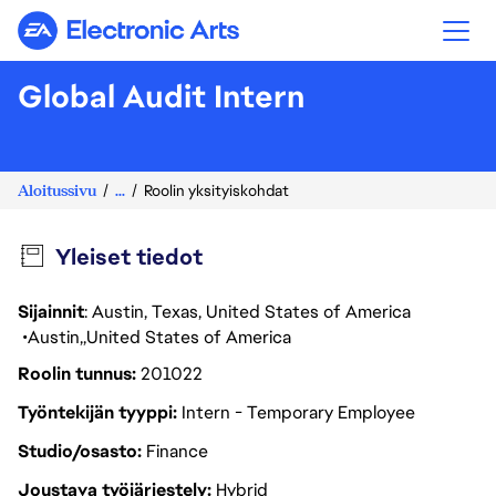
Electronic Arts
Global Audit Intern
Aloitussivu
...
Roolin yksityiskohdat
Yleiset tiedot
Sijainnit
: Austin, Texas, United States of America
Austin
United States of America
Roolin tunnus
201022
Työntekijän tyyppi
Intern - Temporary Employee
Studio/osasto
Finance
Joustava työjärjestely
Hybrid