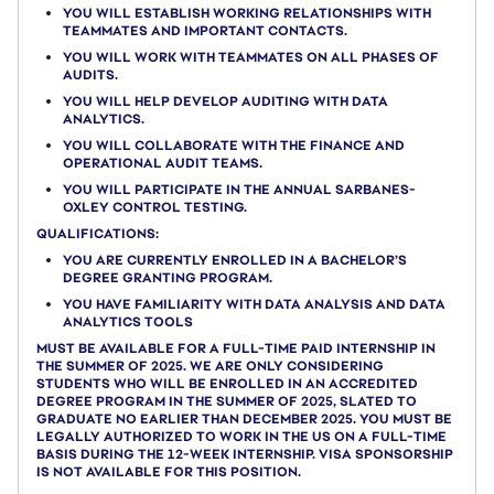
YOU WILL ESTABLISH WORKING RELATIONSHIPS WITH
TEAMMATES AND IMPORTANT CONTACTS.
YOU WILL WORK WITH TEAMMATES ON ALL PHASES OF
AUDITS.
YOU WILL HELP DEVELOP AUDITING WITH DATA
ANALYTICS.
YOU WILL COLLABORATE WITH THE FINANCE AND
OPERATIONAL AUDIT TEAMS.
YOU WILL PARTICIPATE IN THE ANNUAL SARBANES-
OXLEY CONTROL TESTING.
QUALIFICATIONS:
YOU ARE CURRENTLY ENROLLED IN A BACHELOR’S
DEGREE GRANTING PROGRAM.
YOU HAVE FAMILIARITY WITH DATA ANALYSIS AND DATA
ANALYTICS TOOLS
MUST BE AVAILABLE FOR A FULL-TIME PAID INTERNSHIP IN
THE SUMMER OF 2025. WE ARE ONLY CONSIDERING
STUDENTS WHO WILL BE ENROLLED IN AN ACCREDITED
DEGREE PROGRAM IN THE SUMMER OF 2025, SLATED TO
GRADUATE NO EARLIER THAN DECEMBER 2025. YOU MUST BE
LEGALLY AUTHORIZED TO WORK IN THE US ON A FULL-TIME
BASIS DURING THE 12-WEEK INTERNSHIP. VISA SPONSORSHIP
IS NOT AVAILABLE FOR THIS POSITION.