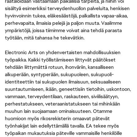
räätälöidään vastaamaan paikallisia tarpeita, ja niihin voi
sisältyä esimerkiksi terveydenhuollon palveluita, henkisen
hyvinvoinnin tukea, eläkesäästöjä, palkallista vapaa-aikaa,
perhevapaita, ilmaisia pelejä ja paljon muuta. Vaalimme
ympäristöjä, joissa tiimimme voivat aina tehdä parasta
työtään, mitä tahansa he tekevätkin.
Electronic Arts on yhdenvertaisten mahdollisuuksien
työpaikka. Kaikki työllistämiseen liittyvät päätökset
tehdään liittymättä rotuun, ihonväriin, kansalliseen
alkuperään, syntyperään, sukupuoleen, sukupuoli-
identiteettiin tai sukupuolen ilmaisuun, seksuaaliseen
suuntautumiseen, ikään, geneettisiin tietoihin, uskontoon,
vammaan, terveydentilaan, raskauteen, siviilisäätyyn,
perhestatukseen, veteraanistatukseen tai mihinkään
muuhun lain suojaamaan ominaisuuteen. Otamme
huomioon myös rikosrekisterin omaavat pätevät
työnhakijat lain edellyttämällä tavalla. EA tekee myös
työpaikan mukautuksia päteville vammaisille henkilöille