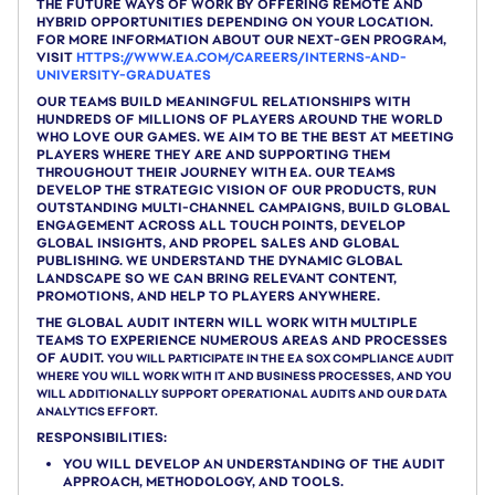
THE FUTURE WAYS OF WORK BY OFFERING REMOTE AND
HYBRID OPPORTUNITIES DEPENDING ON YOUR LOCATION.
FOR MORE INFORMATION ABOUT OUR NEXT-GEN PROGRAM,
VISIT
HTTPS://WWW.EA.COM/CAREERS/INTERNS-AND-
UNIVERSITY-GRADUATES
OUR TEAMS BUILD MEANINGFUL RELATIONSHIPS WITH
HUNDREDS OF MILLIONS OF PLAYERS AROUND THE WORLD
WHO LOVE OUR GAMES. WE AIM TO BE THE BEST AT MEETING
PLAYERS WHERE THEY ARE AND SUPPORTING THEM
THROUGHOUT THEIR JOURNEY WITH EA. OUR TEAMS
DEVELOP THE STRATEGIC VISION OF OUR PRODUCTS, RUN
OUTSTANDING MULTI-CHANNEL CAMPAIGNS, BUILD GLOBAL
ENGAGEMENT ACROSS ALL TOUCH POINTS, DEVELOP
GLOBAL INSIGHTS, AND PROPEL SALES AND GLOBAL
PUBLISHING. WE UNDERSTAND THE DYNAMIC GLOBAL
LANDSCAPE SO WE CAN BRING RELEVANT CONTENT,
PROMOTIONS, AND HELP TO PLAYERS ANYWHERE.
THE GLOBAL AUDIT INTERN WILL WORK WITH MULTIPLE
TEAMS TO EXPERIENCE NUMEROUS AREAS AND PROCESSES
OF AUDIT.
YOU WILL PARTICIPATE IN THE EA SOX COMPLIANCE AUDIT
WHERE YOU WILL WORK WITH IT AND BUSINESS PROCESSES, AND YOU
WILL ADDITIONALLY SUPPORT OPERATIONAL AUDITS AND OUR DATA
ANALYTICS EFFORT.
RESPONSIBILITIES:
YOU WILL DEVELOP AN UNDERSTANDING OF THE AUDIT
APPROACH, METHODOLOGY, AND TOOLS.