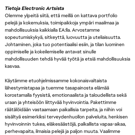
Tietoja Electronic Artsista
Olemme ylpeitä siitä, että meillä on kattava portfolio
pelejä ja kokemuksia, toimipaikkoja ympäri maailmaa ja
mahdollisuuksia kaikkialla EA:lla. Arvostamme
sopeutumiskykyä, sitkeyttä, luovuutta ja uteliaisuutta.
Johtaminen, joka tuo potentiaalisi esiin, ja tilan luominen
oppimiselle ja kokeilemiselle antavat sinulle
mahdollisuuden tehdä hyvää työtä ja etsiä mahdollisuuksia
kasvaa.
Käytämme etuohjelmissamme kokonaisvaltaista
lähestymistapaa ja tuemme tasapainosta elämää
korostamalla fyysistä, emotionaalista ja taloudellista sekä
uraan ja yhteisöön liittyvää hyvinvointia. Pakettimme
räätälöidään vastaamaan paikallisia tarpeita, ja niihin voi
sisältyä esimerkiksi terveydenhuollon palveluita, henkisen
hyvinvoinnin tukea, eläkesäästöjä, palkallista vapaa-aikaa,
perhevapaita, ilmaisia pelejä ja paljon muuta. Vaalimme