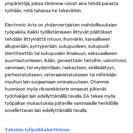
ympäristöjä, joissa tiimimme voivat aina tehdä parasta
työtään, mitä tahansa he tekevätkin.
Electronic Arts on yhdenvertaisten mahdollisuuksien
työpaikka. Kaikki työllistämiseen liittyvät päätökset
tehdään liittymättä rotuun, ihonväriin, kansalliseen
alkuperään, syntyperään, sukupuoleen, sukupuoli-
identiteettiin tai sukupuolen ilmaisuun, seksuaaliseen
suuntautumiseen, ikään, geneettisiin tietoihin, uskontoon,
vammaan, terveydentilaan, raskauteen, siviilisäätyyn,
perhestatukseen, veteraanistatukseen tai mihinkään
muuhun lain suojaamaan ominaisuuteen. Otamme
huomioon myös rikosrekisterin omaavat pätevät
työnhakijat lain edellyttämällä tavalla. EA tekee myös
työpaikan mukautuksia päteville vammaisille henkilöille
sovellettavan lain edellyttämällä tavalla.
Takaisin työpaikkaluetteloon