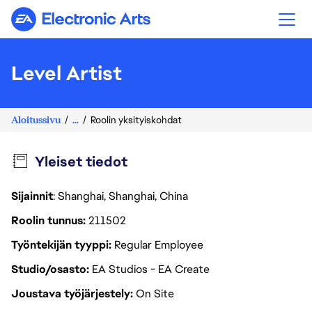
Electronic Arts
Level Artist
Aloitussivu
...
Roolin yksityiskohdat
Yleiset tiedot
Sijainnit
: Shanghai, Shanghai, China
Roolin tunnus
211502
Työntekijän tyyppi
Regular Employee
Studio/osasto
EA Studios - EA Create
Joustava työjärjestely
On Site