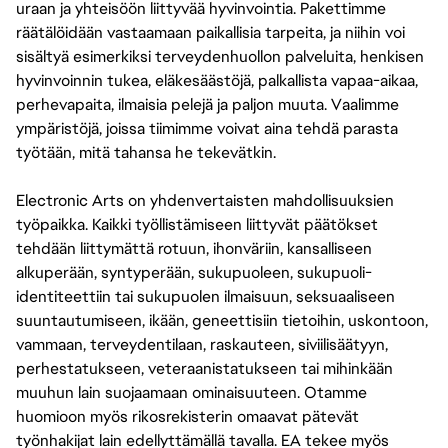
uraan ja yhteisöön liittyvää hyvinvointia. Pakettimme
räätälöidään vastaamaan paikallisia tarpeita, ja niihin voi
sisältyä esimerkiksi terveydenhuollon palveluita, henkisen
hyvinvoinnin tukea, eläkesäästöjä, palkallista vapaa-aikaa,
perhevapaita, ilmaisia pelejä ja paljon muuta. Vaalimme
ympäristöjä, joissa tiimimme voivat aina tehdä parasta
työtään, mitä tahansa he tekevätkin.
Electronic Arts on yhdenvertaisten mahdollisuuksien
työpaikka. Kaikki työllistämiseen liittyvät päätökset
tehdään liittymättä rotuun, ihonväriin, kansalliseen
alkuperään, syntyperään, sukupuoleen, sukupuoli-
identiteettiin tai sukupuolen ilmaisuun, seksuaaliseen
suuntautumiseen, ikään, geneettisiin tietoihin, uskontoon,
vammaan, terveydentilaan, raskauteen, siviilisäätyyn,
perhestatukseen, veteraanistatukseen tai mihinkään
muuhun lain suojaamaan ominaisuuteen. Otamme
huomioon myös rikosrekisterin omaavat pätevät
työnhakijat lain edellyttämällä tavalla. EA tekee myös