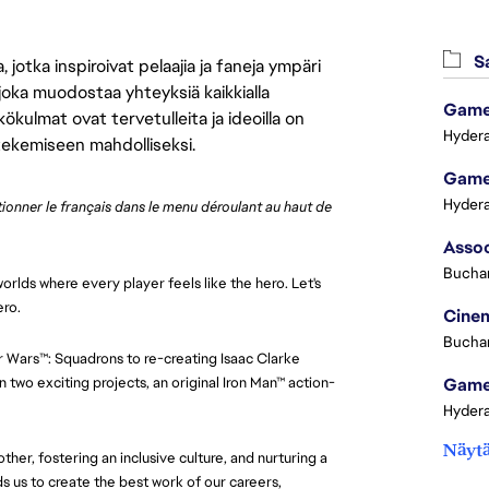
Sa
jotka inspiroivat pelaajia ja faneja ympäri
 joka muodostaa yhteyksiä kaikkialla
Game 
ökulmat ovat tervetulleita ja ideoilla on
Hydera
 tekemiseen mahdolliseksi.
Game 
Hydera
ctionner le français dans le menu déroulant au haut de 
Buchar
orlds where every player feels like the hero. Let's
ero.
Cinem
Buchar
ar Wars™: Squadrons to re-creating Isaac Clarke
 two exciting projects, an original Iron Man™ action-
Game 
Hydera
Näytä
her, fostering an inclusive culture, and nurturing a
 us to create the best work of our careers,