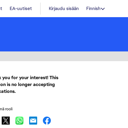
t
EA-uutiset
Kirjaudu sisään
Finnish
 you for your interest! This
ion is no longer accepting
cations.
mä rooli