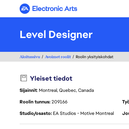
Electronic Arts
Level Designer
Aloitussivu
Avoimet roolit
Roolin yksityiskohdat
Yleiset tiedot
Sijainnit
: Montreal, Quebec, Canada
Roolin tunnus
209166
Työ
Studio/osasto
EA Studios - Motive Montreal
Jou