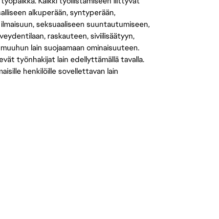
öpaikka. Kaikki työllistämiseen liittyvät
salliseen alkuperään, syntyperään,
 ilmaisuun, seksuaaliseen suuntautumiseen,
eydentilaan, raskauteen, siviilisäätyyn,
 muuhun lain suojaamaan ominaisuuteen.
 työnhakijat lain edellyttämällä tavalla.
ille henkilöille sovellettavan lain