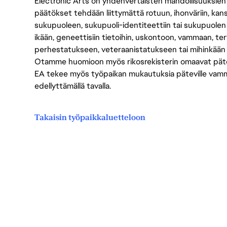
Electronic Arts on yhdenvertaisten mahdollisuuksien ty
päätökset tehdään liittymättä rotuun, ihonväriin, kan
sukupuoleen, sukupuoli-identiteettiin tai sukupuolen
ikään, geneettisiin tietoihin, uskontoon, vammaan, terv
perhestatukseen, veteraanistatukseen tai mihinkään
Otamme huomioon myös rikosrekisterin omaavat pätevät
EA tekee myös työpaikan mukautuksia päteville vammais
edellyttämällä tavalla.
Takaisin työpaikkaluetteloon