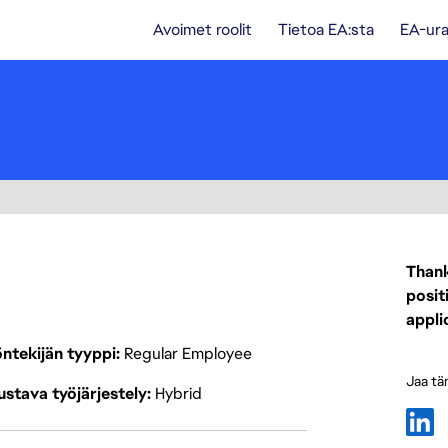
Avoimet roolit
Tietoa EA:sta
EA-ura
Thank
posit
appli
ntekijän tyyppi
Regular Employee
Jaa tä
stava työjärjestely
Hybrid