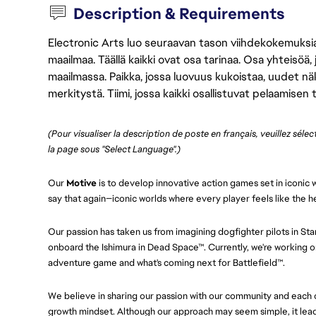
Description & Requirements
Electronic Arts luo seuraavan tason viihdekokemuksia, 
maailmaa. Täällä kaikki ovat osa tarinaa. Osa yhteisöä,
maailmassa. Paikka, jossa luovuus kukoistaa, uudet näk
merkitystä. Tiimi, jossa kaikki osallistuvat pelaamisen
(Pour visualiser la description de poste en français, veuillez séle
la page sous "Select Language".)
Our
Motive
is to develop innovative action games set in iconic w
say that again—iconic worlds where every player feels like the h
Our passion has taken us from imagining dogfighter pilots in St
onboard the Ishimura in Dead Space™. Currently, we're working on
adventure game and what's coming next for Battlefield™.
We believe in sharing our passion with our community and each ot
growth mindset. Although our approach may seem simple, it leads