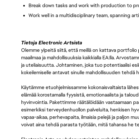
Break down tasks and work with production to pro
Work wel
l in a multidisciplinary team, spanning a
Tietoja Electronic Artsista
Olemme ylpeitä siitä, että meillä on kattava portfolio
maailmaa ja mahdollisuuksia kaikkialla EA:lla. Arvost
ja uteliaisuutta. Johtaminen, joka tuo potentiaalisi esii
kokeilemiselle antavat sinulle mahdollisuuden tehdä h
Käytämme etuohjelmissamme kokonaisvaltaista lähes
elämää korostamalla fyysistä, emotionaalista ja taloude
hyvinvointia. Pakettimme räätälöidään vastaamaan paikall
esimerkiksi terveydenhuollon palveluita, henkisen hyvi
vapaa-aikaa, perhevapaita, ilmaisia pelejä ja paljon m
voivat aina tehdä parasta työtään, mitä tahansa he t