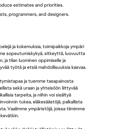
duce estimates and priorities.
rtists, programmers, and designers.
 pelejä ja kokemuksia, toimipaikkoja ympäri
amme sopeutumiskykyä, sitkeyttä, luovuutta
n, ja tilan luominen oppimiselle ja
yvää työtä ja etsiä mahdollisuuksia kasvaa.
tymistapaa ja tuemme tasapainosta
llista sekä uraan ja yhteisöön liittyvää
isia tarpeita, ja niihin voi sisältyä
nvoinnin tukea, eläkesäästöjä, palkallista
uuta. Vaalimme ympäristöjä, joissa tiimimme
ekevätkin.