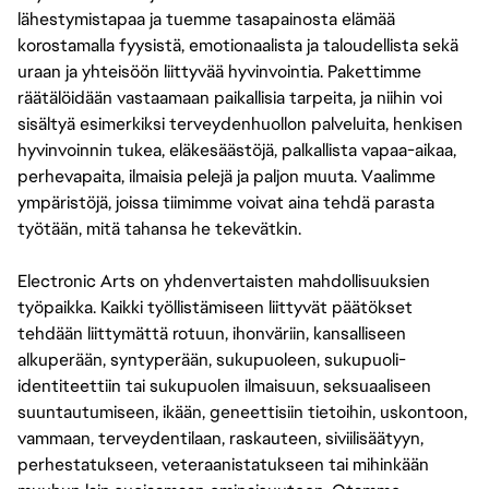
lähestymistapaa ja tuemme tasapainosta elämää
korostamalla fyysistä, emotionaalista ja taloudellista sekä
uraan ja yhteisöön liittyvää hyvinvointia. Pakettimme
räätälöidään vastaamaan paikallisia tarpeita, ja niihin voi
sisältyä esimerkiksi terveydenhuollon palveluita, henkisen
hyvinvoinnin tukea, eläkesäästöjä, palkallista vapaa-aikaa,
perhevapaita, ilmaisia pelejä ja paljon muuta. Vaalimme
ympäristöjä, joissa tiimimme voivat aina tehdä parasta
työtään, mitä tahansa he tekevätkin.
Electronic Arts on yhdenvertaisten mahdollisuuksien
työpaikka. Kaikki työllistämiseen liittyvät päätökset
tehdään liittymättä rotuun, ihonväriin, kansalliseen
alkuperään, syntyperään, sukupuoleen, sukupuoli-
identiteettiin tai sukupuolen ilmaisuun, seksuaaliseen
suuntautumiseen, ikään, geneettisiin tietoihin, uskontoon,
vammaan, terveydentilaan, raskauteen, siviilisäätyyn,
perhestatukseen, veteraanistatukseen tai mihinkään