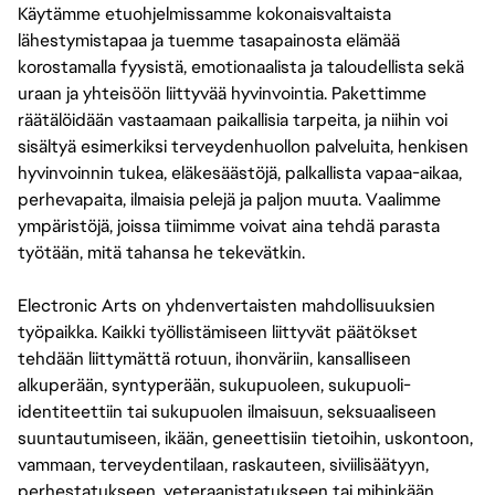
Käytämme etuohjelmissamme kokonaisvaltaista
lähestymistapaa ja tuemme tasapainosta elämää
korostamalla fyysistä, emotionaalista ja taloudellista sekä
uraan ja yhteisöön liittyvää hyvinvointia. Pakettimme
räätälöidään vastaamaan paikallisia tarpeita, ja niihin voi
sisältyä esimerkiksi terveydenhuollon palveluita, henkisen
hyvinvoinnin tukea, eläkesäästöjä, palkallista vapaa-aikaa,
perhevapaita, ilmaisia pelejä ja paljon muuta. Vaalimme
ympäristöjä, joissa tiimimme voivat aina tehdä parasta
työtään, mitä tahansa he tekevätkin.
Electronic Arts on yhdenvertaisten mahdollisuuksien
työpaikka. Kaikki työllistämiseen liittyvät päätökset
tehdään liittymättä rotuun, ihonväriin, kansalliseen
alkuperään, syntyperään, sukupuoleen, sukupuoli-
identiteettiin tai sukupuolen ilmaisuun, seksuaaliseen
suuntautumiseen, ikään, geneettisiin tietoihin, uskontoon,
vammaan, terveydentilaan, raskauteen, siviilisäätyyn,
perhestatukseen, veteraanistatukseen tai mihinkään