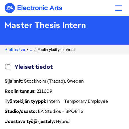
Electronic Arts
Master Thesis Intern
Aloitussivu
...
Roolin yksityiskohdat
Yleiset tiedot
Sijainnit
: Stockholm (Tracab), Sweden
Roolin tunnus
211609
Työntekijän tyyppi
Intern - Temporary Employee
Studio/osasto
EA Studios - SPORTS
Joustava työjärjestely
Hybrid