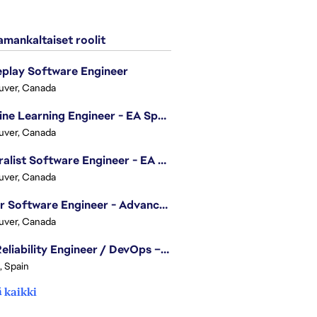
mankaltaiset roolit
play Software Engineer
uver, Canada
Machine Learning Engineer - EA Sports FC
uver, Canada
Generalist Software Engineer - EA Sports FC
uver, Canada
Senior Software Engineer - Advanced Technology Group
uver, Canada
Site Reliability Engineer / DevOps – Localization
, Spain
 kaikki