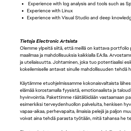
Experience with log analysis and tools such as Sp
Experience with Linux
Experience with Visual Studio and deep knowledg
Tietoja Electronic Artsista
Olemme ylpeitä siitä, että meillä on kattava portfolio
maailmaa ja mahdollisuuksia kaikkialla EA:lla. Arvost
ja uteliaisuutta. Johtaminen, joka tuo potentiaalisi esii
kokeilemiselle antavat sinulle mahdollisuuden tehdä h
Käytämme etuohjelmissamme kokonaisvaltaista lähes
elämää korostamalla fyysistä, emotionaalista ja taloude
hyvinvointia. Pakettimme räätälöidään vastaamaan paikall
esimerkiksi terveydenhuollon palveluita, henkisen hyvi
vapaa-aikaa, perhevapaita, ilmaisia pelejä ja paljon m
voivat aina tehdä parasta työtään, mitä tahansa he t