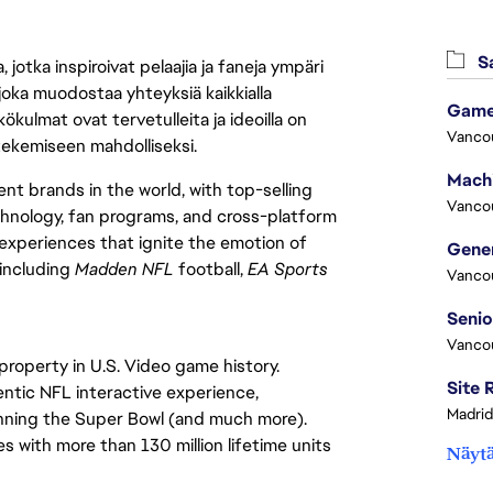
Sa
jotka inspiroivat pelaajia ja faneja ympäri
 joka muodostaa yhteyksiä kaikkialla
Game
ökulmat ovat tervetulleita ja ideoilla on
Vanco
 tekemiseen mahdolliseksi.
nt brands in the world, with top-selling
Vanco
chnology, fan programs, and cross-platform
xperiences that ignite the emotion of
 including
Madden NFL
football,
EA Sports
Vanco
Vanco
property in U.S. Video game history.
ntic NFL interactive experience,
Madrid
inning the Super Bowl (and much more).
with more than 130 million lifetime units
Näytä