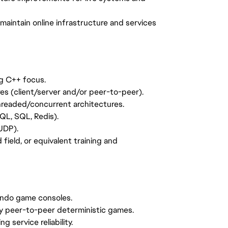
maintain online infrastructure and services
g C++ focus.
es (client/server and/or peer-to-peer).
hreaded/concurrent architectures.
QL, SQL, Redis).
UDP).
field, or equivalent training and
tendo game consoles.
ly peer-to-peer deterministic games.
 service reliability.