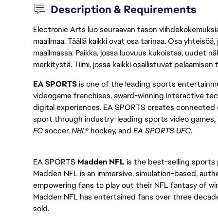
Description & Requirements
Electronic Arts luo seuraavan tason viihdekokemuksia, 
maailmaa. Täällä kaikki ovat osa tarinaa. Osa yhteisöä,
maailmassa. Paikka, jossa luovuus kukoistaa, uudet näk
merkitystä. Tiimi, jossa kaikki osallistuvat pelaamisen
EA SPORTS
is one of the leading sports entertainme
videogame franchises, award-winning interactive te
digital experiences. EA SPORTS creates connected e
sport through industry-leading sports video games,
FC
soccer,
NHL®
hockey, and
EA SPORTS UFC
.
EA SPORTS
Madden NFL
is the best-selling sports 
Madden NFL is an immersive, simulation-based, authe
empowering fans to play out their NFL fantasy of w
Madden NFL has entertained fans over three decades 
sold.