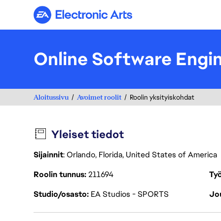
Electronic Arts
Online Software Engi
Aloitussivu
Avoimet roolit
Roolin yksityiskohdat
Yleiset tiedot
Sijainnit
: Orlando, Florida, United States of America
Roolin tunnus
211694
Työ
Studio/osasto
EA Studios - SPORTS
Jou