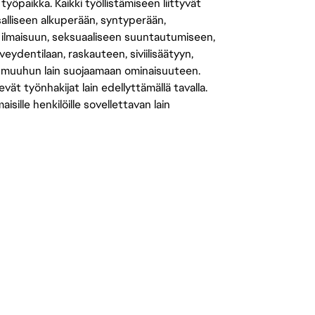
öpaikka. Kaikki työllistämiseen liittyvät
salliseen alkuperään, syntyperään,
 ilmaisuun, seksuaaliseen suuntautumiseen,
eydentilaan, raskauteen, siviilisäätyyn,
 muuhun lain suojaamaan ominaisuuteen.
 työnhakijat lain edellyttämällä tavalla.
ille henkilöille sovellettavan lain