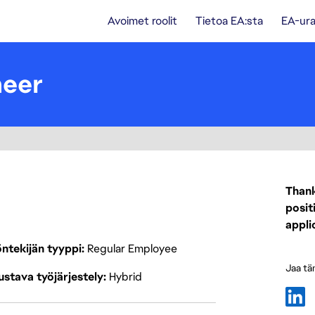
Avoimet roolit
Tietoa EA:sta
EA-ura
neer
Thank
posit
appli
ntekijän tyyppi
Regular Employee
Jaa tä
stava työjärjestely
Hybrid