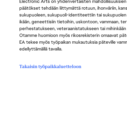
Electronic Arts on yhdenvertaisten mahdollisuuksien ty
päätökset tehdään liittymättä rotuun, ihonväriin, kan
sukupuoleen, sukupuoli-identiteettiin tai sukupuolen
ikään, geneettisiin tietoihin, uskontoon, vammaan, terv
perhestatukseen, veteraanistatukseen tai mihinkään
Otamme huomioon myös rikosrekisterin omaavat pätevät
EA tekee myös työpaikan mukautuksia päteville vammais
edellyttämällä tavalla.
Takaisin työpaikkaluetteloon