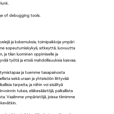
lunk.
e of debugging tools.
 pelejä ja kokemuksia, toimipaikkoja ympäri
amme sopeutumiskykyä, sitkeyttä, luovuutta
n, ja tilan luominen oppimiselle ja
yvää työtä ja etsiä mahdollisuuksia kasvaa.
tymistapaa ja tuemme tasapainosta
llista sekä uraan ja yhteisöön liittyvää
isia tarpeita, ja niihin voi sisältyä
nvoinnin tukea, eläkesäästöjä, palkallista
uuta. Vaalimme ympäristöjä, joissa tiimimme
ekevätkin.