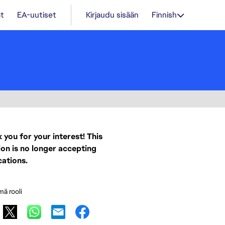
t
EA-uutiset
Kirjaudu sisään
Finnish
 you for your interest! This
ion is no longer accepting
cations.
mä rooli