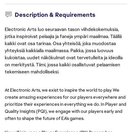
Description & Requirements
Electronic Arts luo seuraavan tason viihdekokemuksia,
jotka inspiroivat pelaajia ja faneja ympäri maailmaa. Täällä
kaikki ovat osa tarinaa. Osa yhteisöä, joka muodostaa
yhteyksiä kaikkialla maailmassa. Paikka, jossa luovuus
kukoistaa, uudet näkökulmat ovat tervetulleita ja ideoilla
on merkitystä. Tiimi, jossa kaikki osallistuvat pelaamisen
tekemiseen mahdolliseksi.
At Electronic Arts, we exist to inspire the world to play. We 
create amazing experiences for our players everywhere and 
prioritize their experiences in everything we do. In Player and 
Quality Insights (PQI), we engage with our players early and 
often to shape the future of EA's games.