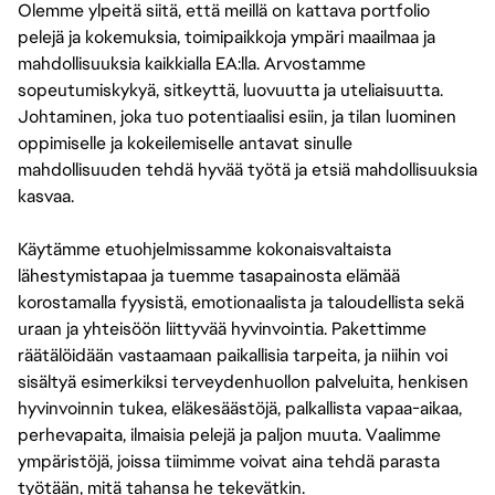
Olemme ylpeitä siitä, että meillä on kattava portfolio
pelejä ja kokemuksia, toimipaikkoja ympäri maailmaa ja
mahdollisuuksia kaikkialla EA:lla. Arvostamme
sopeutumiskykyä, sitkeyttä, luovuutta ja uteliaisuutta.
Johtaminen, joka tuo potentiaalisi esiin, ja tilan luominen
oppimiselle ja kokeilemiselle antavat sinulle
mahdollisuuden tehdä hyvää työtä ja etsiä mahdollisuuksia
kasvaa.
Käytämme etuohjelmissamme kokonaisvaltaista
lähestymistapaa ja tuemme tasapainosta elämää
korostamalla fyysistä, emotionaalista ja taloudellista sekä
uraan ja yhteisöön liittyvää hyvinvointia. Pakettimme
räätälöidään vastaamaan paikallisia tarpeita, ja niihin voi
sisältyä esimerkiksi terveydenhuollon palveluita, henkisen
hyvinvoinnin tukea, eläkesäästöjä, palkallista vapaa-aikaa,
perhevapaita, ilmaisia pelejä ja paljon muuta. Vaalimme
ympäristöjä, joissa tiimimme voivat aina tehdä parasta
työtään, mitä tahansa he tekevätkin.