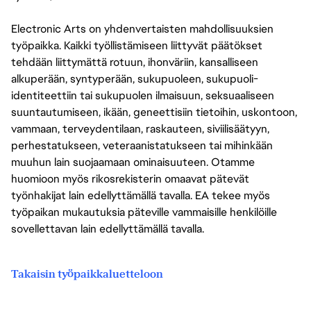
Electronic Arts on yhdenvertaisten mahdollisuuksien
työpaikka. Kaikki työllistämiseen liittyvät päätökset
tehdään liittymättä rotuun, ihonväriin, kansalliseen
alkuperään, syntyperään, sukupuoleen, sukupuoli-
identiteettiin tai sukupuolen ilmaisuun, seksuaaliseen
suuntautumiseen, ikään, geneettisiin tietoihin, uskontoon,
vammaan, terveydentilaan, raskauteen, siviilisäätyyn,
perhestatukseen, veteraanistatukseen tai mihinkään
muuhun lain suojaamaan ominaisuuteen. Otamme
huomioon myös rikosrekisterin omaavat pätevät
työnhakijat lain edellyttämällä tavalla. EA tekee myös
työpaikan mukautuksia päteville vammaisille henkilöille
sovellettavan lain edellyttämällä tavalla.
Takaisin työpaikkaluetteloon