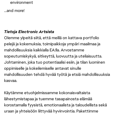
environment
…and more!
Tietoja Electronic Artsista
Olemme ylpeitä siitä, että meillä on kattava portfolio
pelejä ja kokemuksia, toimipaikkoja ympäri maailmaa ja
mahdollisuuksia kaikkialla EA:lla. Arvostamme
sopeutumiskykyä, sitkeyttä, luovuutta ja uteliaisuutta.
Johtaminen, joka tuo potentiaalisi esiin, ja tilan luominen
oppimiselle ja kokeilemiselle antavat sinulle
mahdollisuuden tehdä hyvää työtä ja etsiä mahdollisuuksia
kasvaa.
Käytämme etuohjelmissamme kokonaisvaltaista
lähestymistapaa ja tuemme tasapainosta elämää
korostamalla fyysistä, emotionaalista ja taloudellista sekä
uraan ja yhteisöön liittyvää hyvinvointia. Pakettimme