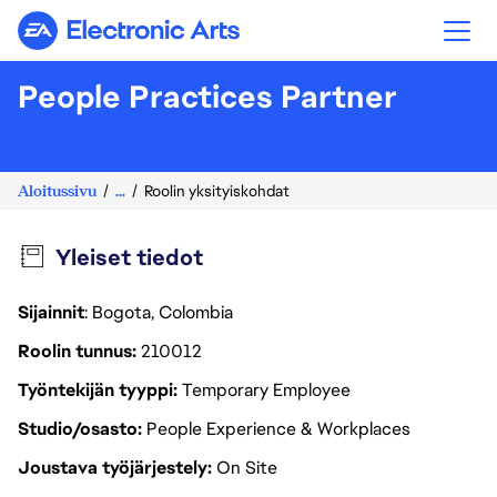
Electronic Arts
People Practices Partner
Aloitussivu
...
Roolin yksityiskohdat
Yleiset tiedot
Sijainnit
: Bogota, Colombia
Roolin tunnus
210012
Työntekijän tyyppi
Temporary Employee
Studio/osasto
People Experience & Workplaces
Joustava työjärjestely
On Site