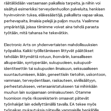
räätälöidään vastaamaan paikallisia tarpeita, ja niihin voi
sisältyä esimerkiksi terveydenhuollon palveluita, henkisen
hyvinvoinnin tukea, eläkesäästöjä, palkallista vapaa-aikaa,
perhevapaita, ilmaisia pelejä ja paljon muuta. Vaalimme
ympäristöjä, joissa tiimimme voivat aina tehdä parasta
työtään, mitä tahansa he tekevätkin.
Electronic Arts on yhdenvertaisten mahdollisuuksien
työpaikka. Kaikki työllistämiseen liittyvät päätökset
tehdään liittymättä rotuun, ihonväriin, kansalliseen
alkuperään, syntyperään, sukupuoleen, sukupuoli-
identiteettiin tai sukupuolen ilmaisuun, seksuaaliseen
suuntautumiseen, ikään, geneettisiin tietoihin, uskontoon,
vammaan, terveydentilaan, raskauteen, siviilisäätyyn,
perhestatukseen, veteraanistatukseen tai mihinkään
muuhun lain suojaamaan ominaisuuteen. Otamme
huomioon myös rikosrekisterin omaavat pätevät
työnhakijat lain edellyttämällä tavalla. EA tekee myös
työpaikan mukautuksia päteville vammaisille henkilöille