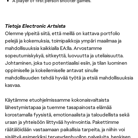
A player of first person shooter games.
Tietoja Electronic Artsista
Olemme ylpeitä siitä, että meillä on kattava portfolio
pelejä ja kokemuksia, toimipaikkoja ympäri maailmaa ja
mahdollisuuksia kaikkialla EA:lla. Arvostamme
sopeutumiskykyä, sitkeyttä, luovuutta ja uteliaisuutta.
Johtaminen, joka tuo potentiaalisi esiin, ja tilan luominen
oppimiselle ja kokeilemiselle antavat sinulle
mahdollisuuden tehdä hyvää työtä ja etsiä mahdollisuuksia
kasvaa.
Käytämme etuohjelmissamme kokonaisvaltaista
lähestymistapaa ja tuemme tasapainosta elämää
korostamalla fyysistä, emotionaalista ja taloudellista sekä
uraan ja yhteisöön liittyvää hyvinvointia. Pakettimme
räätälöidään vastaamaan paikallisia tarpeita, ja niihin voi
sisältyä esimerkiksi terveydenhuollon palveluita, henkisen