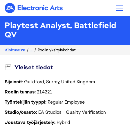
Electronic Arts
Playtest Analyst, Battlefield
QV
Aloitussivu
...
Roolin yksityiskohdat
Yleiset tiedot
Sijainnit
: Guildford, Surrey, United Kingdom
Roolin tunnus
214221
Työntekijän tyyppi
Regular Employee
Studio/osasto
EA Studios - Quality Verification
Joustava työjärjestely
Hybrid