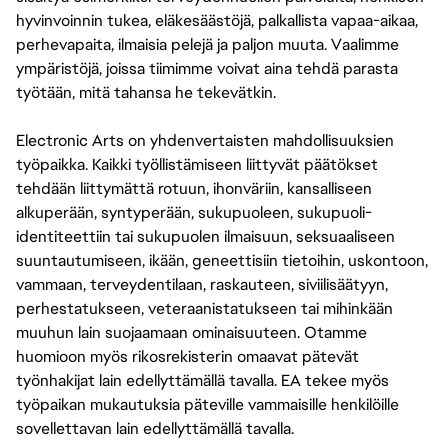
hyvinvoinnin tukea, eläkesäästöjä, palkallista vapaa-aikaa,
perhevapaita, ilmaisia pelejä ja paljon muuta. Vaalimme
ympäristöjä, joissa tiimimme voivat aina tehdä parasta
työtään, mitä tahansa he tekevätkin.
Electronic Arts on yhdenvertaisten mahdollisuuksien
työpaikka. Kaikki työllistämiseen liittyvät päätökset
tehdään liittymättä rotuun, ihonväriin, kansalliseen
alkuperään, syntyperään, sukupuoleen, sukupuoli-
identiteettiin tai sukupuolen ilmaisuun, seksuaaliseen
suuntautumiseen, ikään, geneettisiin tietoihin, uskontoon,
vammaan, terveydentilaan, raskauteen, siviilisäätyyn,
perhestatukseen, veteraanistatukseen tai mihinkään
muuhun lain suojaamaan ominaisuuteen. Otamme
huomioon myös rikosrekisterin omaavat pätevät
työnhakijat lain edellyttämällä tavalla. EA tekee myös
työpaikan mukautuksia päteville vammaisille henkilöille
sovellettavan lain edellyttämällä tavalla.