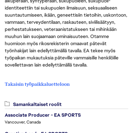
alkuperään, syntyperään, sukupuoleen, sukupuoli-
identiteettiin tai sukupuolen ilmaisuun, seksuaaliseen
suuntautumiseen, ikään, geneettisiin tietoihin, uskontoon,
vammaan, terveydentilaan, raskauteen, siviilisäätyyn,
perhestatukseen, veteraanistatukseen tai mihinkään
muuhun lain suojaamaan ominaisuuteen. Otamme
huomioon myös rikosrekisterin omaavat pätevät
työnhakijat lain edellyttämällä tavalla. EA tekee myös
työpaikan mukautuksia päteville vammaisille henkilöille
sovellettavan lain edellyttämällä tavalla.
Takaisin työpaikkaluetteloon
Samankaltaiset roolit
Associate Producer - EA SPORTS
Vancouver, Canada