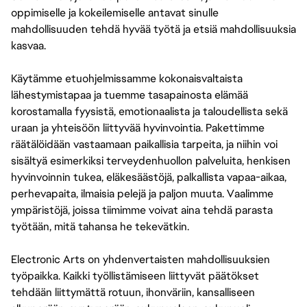
oppimiselle ja kokeilemiselle antavat sinulle
mahdollisuuden tehdä hyvää työtä ja etsiä mahdollisuuksia
kasvaa.
Käytämme etuohjelmissamme kokonaisvaltaista
lähestymistapaa ja tuemme tasapainosta elämää
korostamalla fyysistä, emotionaalista ja taloudellista sekä
uraan ja yhteisöön liittyvää hyvinvointia. Pakettimme
räätälöidään vastaamaan paikallisia tarpeita, ja niihin voi
sisältyä esimerkiksi terveydenhuollon palveluita, henkisen
hyvinvoinnin tukea, eläkesäästöjä, palkallista vapaa-aikaa,
perhevapaita, ilmaisia pelejä ja paljon muuta. Vaalimme
ympäristöjä, joissa tiimimme voivat aina tehdä parasta
työtään, mitä tahansa he tekevätkin.
Electronic Arts on yhdenvertaisten mahdollisuuksien
työpaikka. Kaikki työllistämiseen liittyvät päätökset
tehdään liittymättä rotuun, ihonväriin, kansalliseen