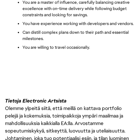
You are a master of influence, carefully balancing creative 
excellence with on-time delivery while following budget 
constraints and looking for savings.
You have experience working with developers and vendors.
Can distill complex plans down to their path and essential 
milestones.
You are willing to travel occasionally.
Tietoja Electronic Artsista
Olemme ylpeitä siitä, että meillä on kattava portfolio
pelejä ja kokemuksia, toimipaikkoja ympäri maailmaa ja
mahdollisuuksia kaikkialla EA:lla. Arvostamme
sopeutumiskykyä, sitkeyttä, luovuutta ja uteliaisuutta.
Johtaminen, joka tuo potentiaalisi esiin, ja tilan luominen