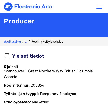
Electronic Arts
Producer
Aloitussivu
...
Roolin yksityiskohdat
Yleiset tiedot
Sijainnit
: Vancouver - Great Northern Way, British Columbia,
Canada
Roolin tunnus
208864
Työntekijän tyyppi
Temporary Employee
Studio/osasto
Marketing