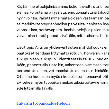
Käytämme etuohjelmissamme kokonaisvaltaista lähes
elämää korostamalla fyysistä, emotionaalista ja taloude
hyvinvointia. Pakettimme räätälöidään vastaamaan paikall
esimerkiksi terveydenhuollon palveluita, henkisen hyvi
vapaa-aikaa, perhevapaita, ilmaisia pelejä ja paljon m
voivat aina tehdä parasta työtään, mitä tahansa he t
Electronic Arts on yhdenvertaisten mahdollisuuksien ty
päätökset tehdään liittymättä rotuun, ihonväriin, kan
sukupuoleen, sukupuoli-identiteettiin tai sukupuolen
ikään, geneettisiin tietoihin, uskontoon, vammaan, terv
perhestatukseen, veteraanistatukseen tai mihinkään
Otamme huomioon myös rikosrekisterin omaavat pätevät
EA tekee myös työpaikan mukautuksia päteville vammais
edellyttämällä tavalla.
Takaisin työpaikkaluetteloon