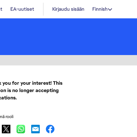
t
EA-uutiset
Kirjaudu sisään
Finnish
 you for your interest! This
ion is no longer accepting
cations.
mä rooli