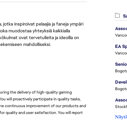
Sa
jotka inspiroivat pelaajia ja faneja ympäri
Assoc
 joka muodostaa yhteyksiä kaikkialla
Vanco
ökulmat ovat tervetulleita ja ideoilla on
 tekemiseen mahdolliseksi.
Vanco
Senio
Bogota
Deve
Bogota
suring the delivery of high-quality gaming 
will proactively participate in quality tasks, 
 the continuous improvement of our products and 
Stock
or quality and user satisfaction. You will report 
Näytä