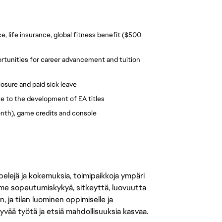
, life insurance, global fitness benefit ($500 
rtunities for career advancement and tuition 
losure and paid sick leave
te to the development of EA titles
nth), game credits and console 
 pelejä ja kokemuksia, toimipaikkoja ympäri
amme sopeutumiskykyä, sitkeyttä, luovuutta
n, ja tilan luominen oppimiselle ja
yvää työtä ja etsiä mahdollisuuksia kasvaa.