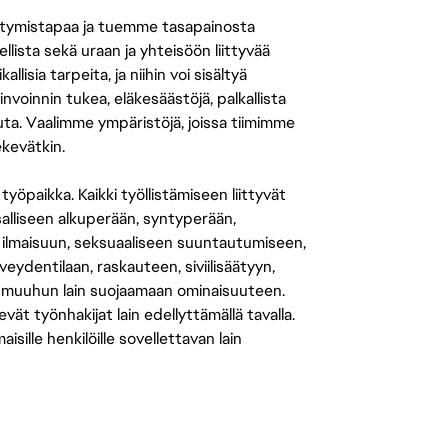
tymistapaa ja tuemme tasapainosta
llista sekä uraan ja yhteisöön liittyvää
isia tarpeita, ja niihin voi sisältyä
nvoinnin tukea, eläkesäästöjä, palkallista
uuta. Vaalimme ympäristöjä, joissa tiimimme
ekevätkin.
öpaikka. Kaikki työllistämiseen liittyvät
salliseen alkuperään, syntyperään,
 ilmaisuun, seksuaaliseen suuntautumiseen,
eydentilaan, raskauteen, siviilisäätyyn,
 muuhun lain suojaamaan ominaisuuteen.
 työnhakijat lain edellyttämällä tavalla.
ille henkilöille sovellettavan lain