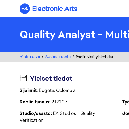
Electronic Arts
Quality Analyst - Mult
Aloitussivu
Avoimet roolit
Roolin yksityiskohdat
Yleiset tiedot
Sijainnit
: Bogota, Colombia
Roolin tunnus
212207
Työ
Studio/osasto
EA Studios - Quality
Jou
Verification