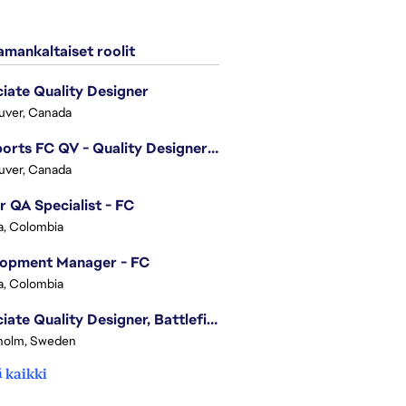
mankaltaiset roolit
iate Quality Designer
uver, Canada
EA Sports FC QV - Quality Designer (Companion App)
uver, Canada
r QA Specialist - FC
, Colombia
lopment Manager - FC
, Colombia
Associate Quality Designer, Battlefield QV
holm, Sweden
 kaikki