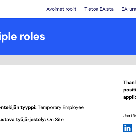
Avoimet roolit
Tietoa EA:sta
EA-ura
iple roles
Thank
posit
appli
ntekijän tyyppi
Temporary Employee
Jaa tä
stava työjärjestely
On Site