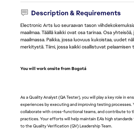
Description & Requirements
Electronic Arts luo seuraavan tason viihdekokemuksia, 
maailmaa. Täällä kaikki ovat osa tarinaa. Osa yhteisöä,
maailmassa. Paikka, jossa luovuus kukoistaa, uudet näk
merkitystä. Tiimi, jossa kaikki osallistuvat pelaamisen
You will work onsite from Bogotá
As a Quality Analyst (QA Tester), you will play a key role in en
experiences by executing and improving testing processes. You 
collaborate with cross-functional teams, and contribute to
practices. Your efforts will help maintain EA’s high standards f
to the Quality Verification (QV) Leadership Team.