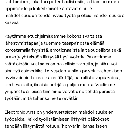
Johtaminen, joka tuo potentiaalisi esiin, ja tilan luominen
oppimiselle ja kokeilemiselle antavat sinulle
mahdollisuuden tehdä hyvää työtä ja etsiä mahdollisuuksia
kasvaa.
Käytämme etuohjelmissamme kokonaisvaltaista
lähestymistapaa ja tuemme tasapainosta elämää
korostamalla fyysistä, emotionaalista ja taloudellista sekä
uraan ja yhteisöön liittyvää hyvinvointia. Pakettimme
räätälöidään vastaamaan paikallisia tarpeita, ja niihin voi
sisältyä esimerkiksi terveydenhuollon palveluita, henkisen
hyvinvoinnin tukea, eläkesäästöjä, palkallista vapaa-aikaa,
perhevapaita, ilmaisia pelejä ja paljon muuta. Vaalimme
ympäristöjä, joissa tiimimme voivat aina tehdä parasta
työtään, mitä tahansa he tekevätkin.
Electronic Arts on yhdenvertaisten mahdollisuuksien
työpaikka. Kaikki työllistämiseen liittyvät päätökset
tehdään liittymättä rotuun, ihonväriin, kansalliseen