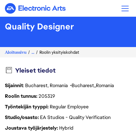
Electronic Arts
Quality Designer
Aloitussivu
...
Roolin yksityiskohdat
Yleiset tiedot
Sijainnit
: Bucharest, Romania
Bucharest
Romania
Roolin tunnus
205319
Työntekijän tyyppi
Regular Employee
Studio/osasto
EA Studios - Quality Verification
Joustava työjärjestely
Hybrid