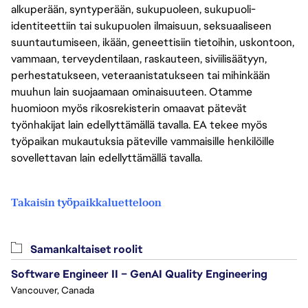
alkuperään, syntyperään, sukupuoleen, sukupuoli-
identiteettiin tai sukupuolen ilmaisuun, seksuaaliseen
suuntautumiseen, ikään, geneettisiin tietoihin, uskontoon,
vammaan, terveydentilaan, raskauteen, siviilisäätyyn,
perhestatukseen, veteraanistatukseen tai mihinkään
muuhun lain suojaamaan ominaisuuteen. Otamme
huomioon myös rikosrekisterin omaavat pätevät
työnhakijat lain edellyttämällä tavalla. EA tekee myös
työpaikan mukautuksia päteville vammaisille henkilöille
sovellettavan lain edellyttämällä tavalla.
Takaisin työpaikkaluetteloon
Samankaltaiset roolit
Software Engineer II – GenAI Quality Engineering
Vancouver, Canada