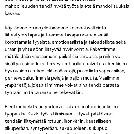
mahdollisuuden tehdä hyvää työtä ja etsiä mahdollisuuksia
kasvaa.
Käytämme etuohjelmissamme kokonaisvaltaista
lähestymistapaa ja tuemme tasapainosta elämää
korostamalla fyysistä, emotionaalista ja taloudellista sekä
uraan ja yhteisöön liittyvää hyvinvointia. Pakettimme
räätälöidään vastaamaan paikallisia tarpeita, ja niihin voi
sisältyä esimerkiksi terveydenhuollon palveluita, henkisen
hyvinvoinnin tukea, eläkesäästöjä, palkallista vapaa-aikaa,
perhevapaita, ilmaisia pelejä ja paljon muuta. Vaalimme
ympäristöjä, joissa tiimimme voivat aina tehdä parasta
työtään, mitä tahansa he tekevätkin.
Electronic Arts on yhdenvertaisten mahdollisuuksien
työpaikka. Kaikki työllistämiseen liittyvät päätökset
tehdään liittymättä rotuun, ihonväriin, kansalliseen
alkuperään, syntyperään, sukupuoleen, sukupuoli-