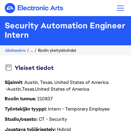
Electronic Arts
Security Automation Engineer
Intern
Aloitussivu
...
Roolin yksityiskohdat
Yleiset tiedot
Sijainnit
: Austin, Texas, United States of America
Austin
Texas
United States of America
Roolin tunnus
210837
Työntekijän tyyppi
Intern - Temporary Employee
Studio/osasto
CT - Security
Joustava työjärjestely
Hybrid