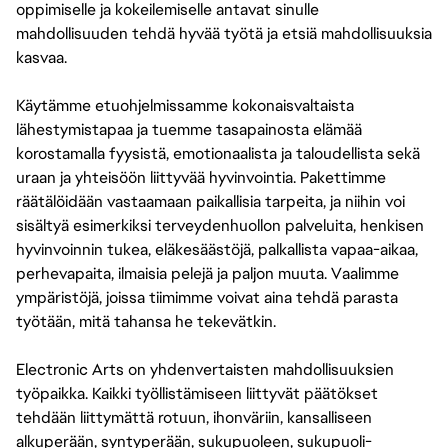
oppimiselle ja kokeilemiselle antavat sinulle
mahdollisuuden tehdä hyvää työtä ja etsiä mahdollisuuksia
kasvaa.
Käytämme etuohjelmissamme kokonaisvaltaista
lähestymistapaa ja tuemme tasapainosta elämää
korostamalla fyysistä, emotionaalista ja taloudellista sekä
uraan ja yhteisöön liittyvää hyvinvointia. Pakettimme
räätälöidään vastaamaan paikallisia tarpeita, ja niihin voi
sisältyä esimerkiksi terveydenhuollon palveluita, henkisen
hyvinvoinnin tukea, eläkesäästöjä, palkallista vapaa-aikaa,
perhevapaita, ilmaisia pelejä ja paljon muuta. Vaalimme
ympäristöjä, joissa tiimimme voivat aina tehdä parasta
työtään, mitä tahansa he tekevätkin.
Electronic Arts on yhdenvertaisten mahdollisuuksien
työpaikka. Kaikki työllistämiseen liittyvät päätökset
tehdään liittymättä rotuun, ihonväriin, kansalliseen
alkuperään, syntyperään, sukupuoleen, sukupuoli-