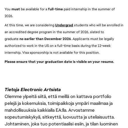
You 
must 
be available for a 
full-time
 paid internship in the summer of 
2026.
At this time, we are considering 
Undergrad
students who will be enrolled in 
an accredited degree program in the summer of 2026, slated to 
graduate 
no earlier than December 2026
. Applicants must be legally 
authorized to work in the US on a full-time basis during the 12-week 
internship. Visa sponsorship is not available for this position.
Please ensure that your graduation date is visible on your resume. 
Tietoja Electronic Artsista
Olemme ylpeitä siitä, että meillä on kattava portfolio
pelejä ja kokemuksia, toimipaikkoja ympäri maailmaa ja
mahdollisuuksia kaikkialla EA:lla. Arvostamme
sopeutumiskykyä, sitkeyttä, luovuutta ja uteliaisuutta.
Johtaminen, joka tuo potentiaalisi esiin, ja tilan luominen