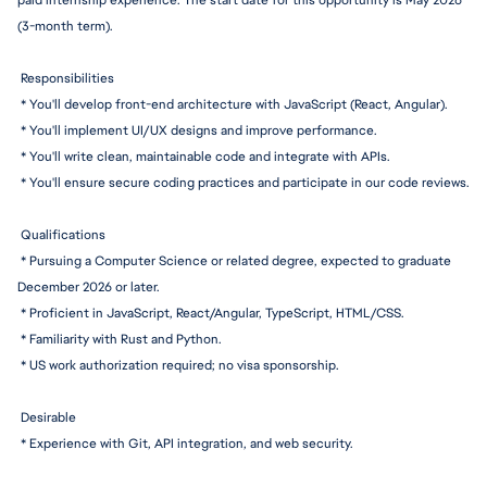
paid internship experience. The start date for this opportunity is May 2026 
(3-month term).
Responsibiliti
es
 * You'll develop front-end architecture with JavaScript (React, Angular).
 * You'll implement UI/UX designs and improve performance.
 * You'll write clean, maintainable code and integrate with APIs.
 * You'll ensure secure coding practices and participate in our code reviews.
 Qualifications
 * Pursuing a Computer Science or related degree, expected to graduate 
December 2026 or later.
 * Proficient in JavaScript, 
React/Angular,
 TypeScript, HTML/CSS.
 * Familiarity with Rust and Python.
 * US work authorization required; no visa sponsorship.
 Desirable
 * Experience with Git, API integration, and web security.