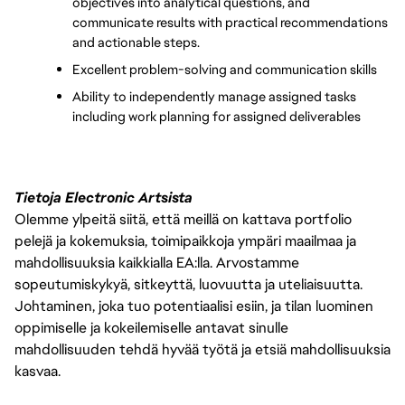
objectives into analytical questions, and 
communicate results with practical recommendations 
and actionable steps.
Excellent problem-solving and communication skills
Ability to independently manage assigned tasks 
including work planning for assigned deliverables
Tietoja Electronic Artsista
Olemme ylpeitä siitä, että meillä on kattava portfolio
pelejä ja kokemuksia, toimipaikkoja ympäri maailmaa ja
mahdollisuuksia kaikkialla EA:lla. Arvostamme
sopeutumiskykyä, sitkeyttä, luovuutta ja uteliaisuutta.
Johtaminen, joka tuo potentiaalisi esiin, ja tilan luominen
oppimiselle ja kokeilemiselle antavat sinulle
mahdollisuuden tehdä hyvää työtä ja etsiä mahdollisuuksia
kasvaa.