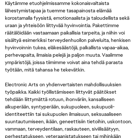
Käytämme etuohjelmissamme kokonaisvaltaista
lähestymistapaa ja tuemme tasapainosta elämää
korostamalla fyysistä, emotionaalista ja taloudellista sekä
uraan ja yhteisöön liittyvää hyvinvointia. Pakettimme
räätälöidään vastaamaan paikallisia tarpeita, ja niihin voi
sisältyä esimerkiksi terveydenhuollon palveluita, henkisen
hyvinvoinnin tukea, eläkesäästöjä, palkallista vapaa-aikaa,
perhevapaita, ilmaisia pelejä ja paljon muuta. Vaalimme
ympäristöjä, joissa tiimimme voivat aina tehdä parasta
työtään, mitä tahansa he tekevätkin.
Electronic Arts on yhdenvertaisten mahdollisuuksien
työpaikka. Kaikki työllistämiseen liittyvät päätökset
tehdään liittymättä rotuun, ihonväriin, kansalliseen
alkuperään, syntyperään, sukupuoleen, sukupuoli-
identiteettiin tai sukupuolen ilmaisuun, seksuaaliseen
suuntautumiseen, ikään, geneettisiin tietoihin, uskontoon,
vammaan, terveydentilaan, raskauteen, siviilisäätyyn,
perhestatukseen, veteraanistatukseen tai mihinkään