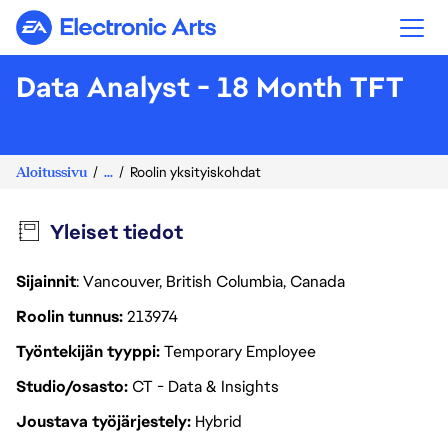
Electronic Arts
Data Analyst - 18 Month TFT
Aloitussivu
...
Roolin yksityiskohdat
Yleiset tiedot
Sijainnit
: Vancouver, British Columbia, Canada
Roolin tunnus
213974
Työntekijän tyyppi
Temporary Employee
Studio/osasto
CT - Data & Insights
Joustava työjärjestely
Hybrid