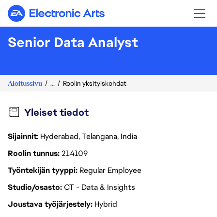
Electronic Arts
Senior Data Analyst
Aloitussivu
...
Roolin yksityiskohdat
Yleiset tiedot
Sijainnit
: Hyderabad, Telangana, India
Roolin tunnus
214109
Työntekijän tyyppi
Regular Employee
Studio/osasto
CT - Data & Insights
Joustava työjärjestely
Hybrid