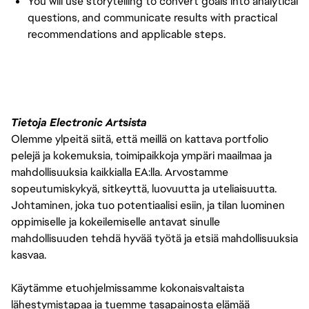
You will use storytelling to convert goals into analytical
questions, and communicate results with practical
recommendations and applicable steps.
Tietoja Electronic Artsista
Olemme ylpeitä siitä, että meillä on kattava portfolio
pelejä ja kokemuksia, toimipaikkoja ympäri maailmaa ja
mahdollisuuksia kaikkialla EA:lla. Arvostamme
sopeutumiskykyä, sitkeyttä, luovuutta ja uteliaisuutta.
Johtaminen, joka tuo potentiaalisi esiin, ja tilan luominen
oppimiselle ja kokeilemiselle antavat sinulle
mahdollisuuden tehdä hyvää työtä ja etsiä mahdollisuuksia
kasvaa.
Käytämme etuohjelmissamme kokonaisvaltaista
lähestymistapaa ja tuemme tasapainosta elämää