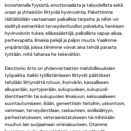
korostamalla fyysistä, emotionaalista ja taloudellista sekä
uraan ja yhteisöön liittyvää hyvinvointia. Pakettimme
räätälöidään vastaamaan paikallisia tarpeita, ja niihin voi
sisältyä esimerkiksi terveydenhuollon palveluita, henkisen
hyvinvoinnin tukea, eläkesäästöjä, palkallista vapaa-aikaa,
perhevapaita, ilmaisia pelejä ja paljon muuta. Vaalimme
ympäristöjä, joissa tiimimme voivat aina tehdä parasta
työtään, mitä tahansa he tekevätkin.
Electronic Arts on yhdenvertaisten mahdollisuuksien
työpaikka. Kaikki työllistämiseen liittyvät päätökset
tehdään liittymättä rotuun, ihonväriin, kansalliseen
alkuperään, syntyperään, sukupuoleen, sukupuoli-
identiteettiin tai sukupuolen ilmaisuun, seksuaaliseen
suuntautumiseen, ikään, geneettisiin tietoihin, uskontoon,
vammaan, terveydentilaan, raskauteen, siviilisäätyyn,
perhestatukseen, veteraanistatukseen tai mihinkään
muuhun lain suojaamaan ominaisuuteen. Otamme