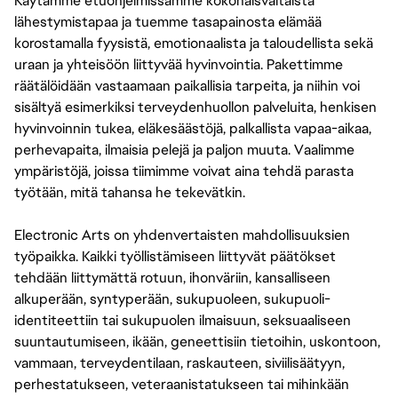
Käytämme etuohjelmissamme kokonaisvaltaista
lähestymistapaa ja tuemme tasapainosta elämää
korostamalla fyysistä, emotionaalista ja taloudellista sekä
uraan ja yhteisöön liittyvää hyvinvointia. Pakettimme
räätälöidään vastaamaan paikallisia tarpeita, ja niihin voi
sisältyä esimerkiksi terveydenhuollon palveluita, henkisen
hyvinvoinnin tukea, eläkesäästöjä, palkallista vapaa-aikaa,
perhevapaita, ilmaisia pelejä ja paljon muuta. Vaalimme
ympäristöjä, joissa tiimimme voivat aina tehdä parasta
työtään, mitä tahansa he tekevätkin.
Electronic Arts on yhdenvertaisten mahdollisuuksien
työpaikka. Kaikki työllistämiseen liittyvät päätökset
tehdään liittymättä rotuun, ihonväriin, kansalliseen
alkuperään, syntyperään, sukupuoleen, sukupuoli-
identiteettiin tai sukupuolen ilmaisuun, seksuaaliseen
suuntautumiseen, ikään, geneettisiin tietoihin, uskontoon,
vammaan, terveydentilaan, raskauteen, siviilisäätyyn,
perhestatukseen, veteraanistatukseen tai mihinkään