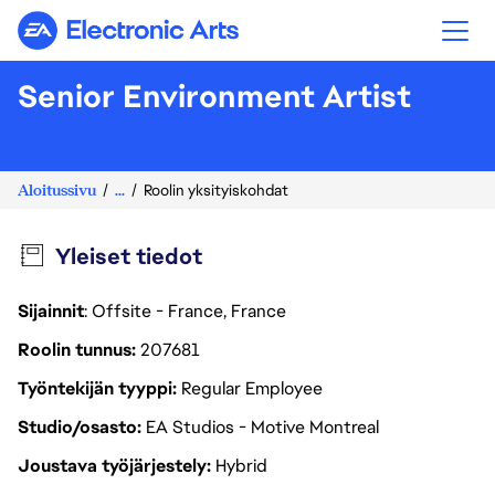
Electronic Arts
Senior Environment Artist
Aloitussivu
...
Roolin yksityiskohdat
Yleiset tiedot
Sijainnit
: Offsite - France, France
Roolin tunnus
207681
Työntekijän tyyppi
Regular Employee
Studio/osasto
EA Studios - Motive Montreal
Joustava työjärjestely
Hybrid