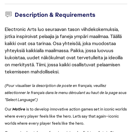
Description & Requirements
Electronic Arts luo seuraavan tason viihdekokemuksia,
jotka inspiroivat pelaajia ja faneja ympäri maailmaa. Täällä
kaikki ovat osa tarinaa. Osa yhteisöä, joka muodostaa
yhteyksiä kaikkialla maailmassa. Paikka, jossa luovuus
kukoistaa, uudet näkökulmat ovat tervetulleita ja ideoilla
on merkitystä. Tiimi, jossa kaikki osallistuvat pelaamisen
tekemiseen mahdolliseksi.
(Pour visualiser la description de poste en français, veuillez
sélectionner le français dans le menu déroulant au haut de la page sous
"Select Language".)
Our
Motive
is to develop innovative action games set in iconic worlds
where every player feels like the hero. Let's say that again—iconic
worlds where every player feels like the hero.