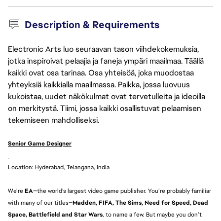
Description & Requirements
Electronic Arts luo seuraavan tason viihdekokemuksia,
jotka inspiroivat pelaajia ja faneja ympäri maailmaa. Täällä
kaikki ovat osa tarinaa. Osa yhteisöä, joka muodostaa
yhteyksiä kaikkialla maailmassa. Paikka, jossa luovuus
kukoistaa, uudet näkökulmat ovat tervetulleita ja ideoilla
on merkitystä. Tiimi, jossa kaikki osallistuvat pelaamisen
tekemiseen mahdolliseksi.
Senior Game Designer
Location: Hyderabad, Telangana, India
We’re
EA
—the world’s largest video game publisher. You’re probably familiar
with many of our titles—
Madden, FIFA, The Sims, Need for Speed, Dead
Space, Battlefield and Star Wars
, to name a few. But maybe you don’t