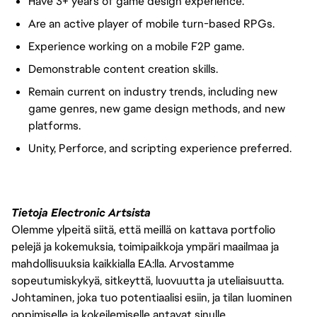
Have 3+ years of game design experience.
Are an active player of mobile turn-based RPGs.
Experience working on a mobile F2P game.
Demonstrable content creation skills.
Remain current on industry trends, including new
game genres, new game design methods, and new
platforms.
Unity, Perforce, and scripting experience preferred.
Tietoja Electronic Artsista
Olemme ylpeitä siitä, että meillä on kattava portfolio
pelejä ja kokemuksia, toimipaikkoja ympäri maailmaa ja
mahdollisuuksia kaikkialla EA:lla. Arvostamme
sopeutumiskykyä, sitkeyttä, luovuutta ja uteliaisuutta.
Johtaminen, joka tuo potentiaalisi esiin, ja tilan luominen
oppimiselle ja kokeilemiselle antavat sinulle