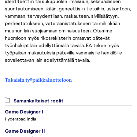
identiteettiin tai sukupuolen ilmaisuun, seksuaaliseen
suuntautumiseen, ikään, geneettisiin tietoihin, uskontoon,
vammaan, terveydentilaan, raskauteen, siviilisäätyyn,
perhestatukseen, veteraanistatukseen tai mihinkään
muuhun lain suojaamaan ominaisuuteen. Otamme
huomioon myös rikosrekisterin omaavat pätevät
työnhakijat lain edellyttämällä tavalla. EA tekee myös
työpaikan mukautuksia päteville vammaisille henkilöille
sovellettavan lain edellyttämällä tavalla.
Takaisin työpaikkaluetteloon
Samankaltaiset roolit
Game Designer I
Hyderabad, India
Game Designer II