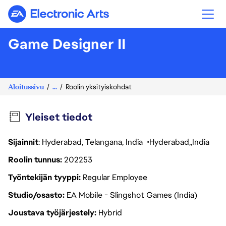
Electronic Arts
Game Designer II
Aloitussivu
...
Roolin yksityiskohdat
Yleiset tiedot
Sijainnit
: Hyderabad, Telangana, India
Hyderabad
India
Roolin tunnus
202253
Työntekijän tyyppi
Regular Employee
Studio/osasto
EA Mobile - Slingshot Games (India)
Joustava työjärjestely
Hybrid