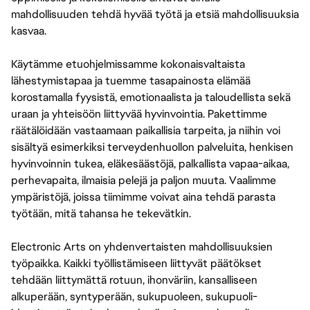
mahdollisuuden tehdä hyvää työtä ja etsiä mahdollisuuksia
kasvaa.
Käytämme etuohjelmissamme kokonaisvaltaista
lähestymistapaa ja tuemme tasapainosta elämää
korostamalla fyysistä, emotionaalista ja taloudellista sekä
uraan ja yhteisöön liittyvää hyvinvointia. Pakettimme
räätälöidään vastaamaan paikallisia tarpeita, ja niihin voi
sisältyä esimerkiksi terveydenhuollon palveluita, henkisen
hyvinvoinnin tukea, eläkesäästöjä, palkallista vapaa-aikaa,
perhevapaita, ilmaisia pelejä ja paljon muuta. Vaalimme
ympäristöjä, joissa tiimimme voivat aina tehdä parasta
työtään, mitä tahansa he tekevätkin.
Electronic Arts on yhdenvertaisten mahdollisuuksien
työpaikka. Kaikki työllistämiseen liittyvät päätökset
tehdään liittymättä rotuun, ihonväriin, kansalliseen
alkuperään, syntyperään, sukupuoleen, sukupuoli-