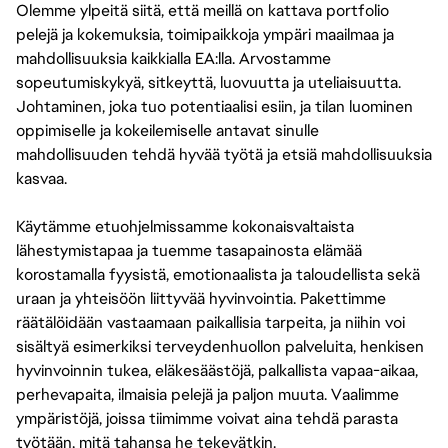
Olemme ylpeitä siitä, että meillä on kattava portfolio
pelejä ja kokemuksia, toimipaikkoja ympäri maailmaa ja
mahdollisuuksia kaikkialla EA:lla. Arvostamme
sopeutumiskykyä, sitkeyttä, luovuutta ja uteliaisuutta.
Johtaminen, joka tuo potentiaalisi esiin, ja tilan luominen
oppimiselle ja kokeilemiselle antavat sinulle
mahdollisuuden tehdä hyvää työtä ja etsiä mahdollisuuksia
kasvaa.
Käytämme etuohjelmissamme kokonaisvaltaista
lähestymistapaa ja tuemme tasapainosta elämää
korostamalla fyysistä, emotionaalista ja taloudellista sekä
uraan ja yhteisöön liittyvää hyvinvointia. Pakettimme
räätälöidään vastaamaan paikallisia tarpeita, ja niihin voi
sisältyä esimerkiksi terveydenhuollon palveluita, henkisen
hyvinvoinnin tukea, eläkesäästöjä, palkallista vapaa-aikaa,
perhevapaita, ilmaisia pelejä ja paljon muuta. Vaalimme
ympäristöjä, joissa tiimimme voivat aina tehdä parasta
työtään, mitä tahansa he tekevätkin.