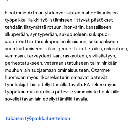
Electronic Arts on yhdenvertaisten mahdollisuuksien
työpaikka. Kaikki työllistämiseen liittyvät päätökset
tehdään liittymättä rotuun, ihonväriin, kansalliseen
alkuperään, syntyperään, sukupuoleen, sukupuoli-
identiteettiin tai sukupuolen ilmaisuun, seksuaaliseen
suuntautumiseen, ikään, geneettisiin tietoihin, uskontoon,
vammaan, terveydentilaan, raskauteen, siviilisäätyyn,
perhestatukseen, veteraanistatukseen tai mihinkään
muuhun lain suojaamaan ominaisuuteen. Otamme
huomioon myös rikosrekisterin omaavat pätevät
työnhakijat lain edellyttämällä tavalla. EA tekee myös
työpaikan mukautuksia päteville vammaisille henkilöille
sovellettavan lain edellyttämällä tavalla.
Takaisin työpaikkaluetteloon