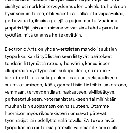
sisältyä esimerkiksi terveydenhuollon palveluita, henkisen
hyvinvoinnin tukea, eläkesäästöjä, palkallista vapaa-aikaa,
perhevapaita, ilmaisia pelejä ja paljon muuta. Vaalimme
ympäristöjä, joissa tiimimme voivat aina tehdä parasta
työtään, mitä tahansa he tekevätkin.
Electronic Arts on yhdenvertaisten mahdollisuuksien
työpaikka. Kaikki työllistämiseen liittyvät päätökset
tehdään liittymättä rotuun, ihonväriin, kansalliseen
alkuperään, syntyperään, sukupuoleen, sukupuoli-
identiteettiin tai sukupuolen ilmaisuun, seksuaaliseen
suuntautumiseen, ikään, geneettisiin tietoihin, uskontoon,
vammaan, terveydentilaan, raskauteen, siviilisäätyyn,
perhestatukseen, veteraanistatukseen tai mihinkään
muuhun lain suojaamaan ominaisuuteen. Otamme
huomioon myös rikosrekisterin omaavat pätevät
työnhakijat lain edellyttämällä tavalla. EA tekee myös
työpaikan mukautuksia päteville vammaisille henkilöille