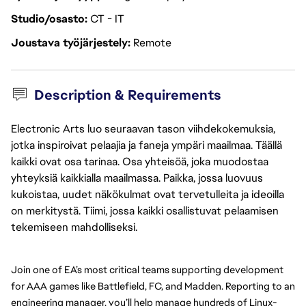
Studio/osasto
CT - IT
Joustava työjärjestely
Remote
Description & Requirements
Electronic Arts luo seuraavan tason viihdekokemuksia,
jotka inspiroivat pelaajia ja faneja ympäri maailmaa. Täällä
kaikki ovat osa tarinaa. Osa yhteisöä, joka muodostaa
yhteyksiä kaikkialla maailmassa. Paikka, jossa luovuus
kukoistaa, uudet näkökulmat ovat tervetulleita ja ideoilla
on merkitystä. Tiimi, jossa kaikki osallistuvat pelaamisen
tekemiseen mahdolliseksi.
Join one of EA’s most critical teams supporting development 
for AAA games like Battlefield, FC, and Madden. Reporting to an 
engineering manager, you’ll help manage hundreds of Linux-