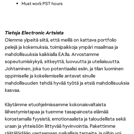
Must work PST hours
Tietoja Electronic Artsista
Olemme ylpeitä siitä, että meillä on kattava portfolio
pelejä ja kokemuksia, toimipaikkoja ympäri maailmaa ja
mahdollisuuksia kaikkialla EA:lla. Arvostamme
sopeutumiskykyä, sitkeyttä, luovuutta ja uteliaisuutta.
Johtaminen, joka tuo potentiaalisi esiin, ja tilan luominen
oppimiselle ja kokeilemiselle antavat sinulle
mahdollisuuden tehdä hyvää työtä ja etsiä mahdollisuuksia
kasvaa.
Käytämme etuohjelmissamme kokonaisvaltaista
lähestymistapaa ja tuemme tasapainosta elämää
korostamalla fyysistä, emotionaalista ja taloudellista sekä
uraan ja yhteisöön liittyvää hyvinvointia. Pakettimme
räätälöidään vastaamaan paikallisia tarpeita, ja niihin voi