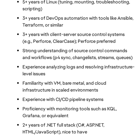
5+ years of Linux (tuning, mounting, troubleshooting, 
scripting)
3+ years of DevOps automation with tools like Ansible, 
Terraform, or similar
3+ years with client-server source control systems 
(e.g., Perforce, ClearCase); Perforce preferred
Strong understanding of source control commands 
and workflows (p4 sync, changelists, streams, queues)
Experience analyzing logs and resolving infrastructure-
level issues
Familiarity with VM, bare metal, and cloud 
infrastructure in scaled environments
Experience with CI/CD pipeline systems
Proficiency with monitoring tools such as KQL, 
Grafana, or equivalent
2+ years of .NET full stack (C#, ASP.NET, 
HTML/JavaScript), nice to have