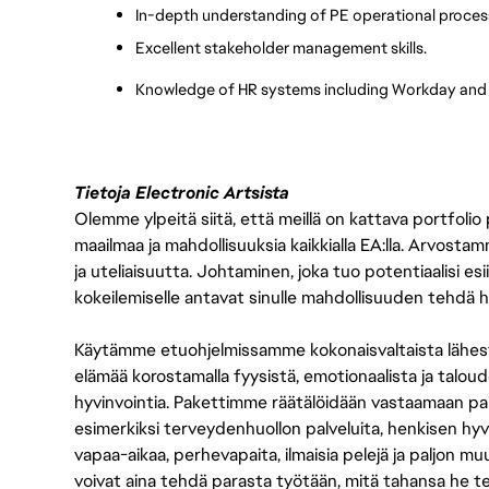
In-depth understanding of PE operational proces
Excellent stakeholder management skills.
Knowledge of HR systems including Workday and
Tietoja Electronic Artsista
Olemme ylpeitä siitä, että meillä on kattava portfolio
maailmaa ja mahdollisuuksia kaikkialla EA:lla. Arvost
ja uteliaisuutta. Johtaminen, joka tuo potentiaalisi esii
kokeilemiselle antavat sinulle mahdollisuuden tehdä h
Käytämme etuohjelmissamme kokonaisvaltaista lähes
elämää korostamalla fyysistä, emotionaalista ja taloude
hyvinvointia. Pakettimme räätälöidään vastaamaan paikall
esimerkiksi terveydenhuollon palveluita, henkisen hyvi
vapaa-aikaa, perhevapaita, ilmaisia pelejä ja paljon m
voivat aina tehdä parasta työtään, mitä tahansa he t