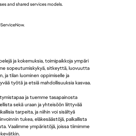
ses and shared services models.
 ServiceNow.
 pelejä ja kokemuksia, toimipaikkoja ympäri
amme sopeutumiskykyä, sitkeyttä, luovuutta
n, ja tilan luominen oppimiselle ja
yvää työtä ja etsiä mahdollisuuksia kasvaa.
tymistapaa ja tuemme tasapainosta
llista sekä uraan ja yhteisöön liittyvää
isia tarpeita, ja niihin voi sisältyä
nvoinnin tukea, eläkesäästöjä, palkallista
uuta. Vaalimme ympäristöjä, joissa tiimimme
ekevätkin.