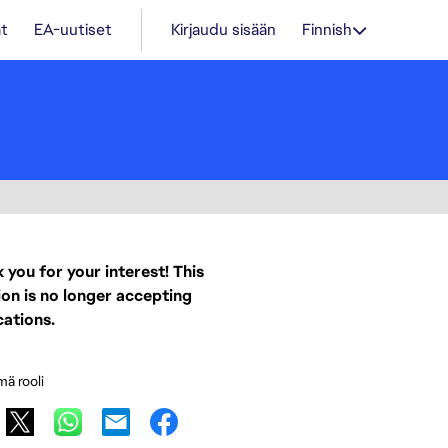
t
EA-uutiset
Kirjaudu sisään
Finnish
 you for your interest! This
ion is no longer accepting
cations.
mä rooli