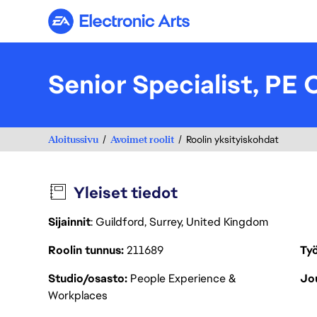
Electronic Arts
Senior Specialist, PE
Aloitussivu
Avoimet roolit
Roolin yksityiskohdat
Yleiset tiedot
Sijainnit
: Guildford, Surrey, United Kingdom
Roolin tunnus
211689
Työ
Studio/osasto
People Experience &
Jou
Workplaces