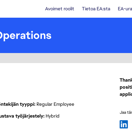
Avoimet roolit
Tietoa EA:sta
EA-ura
 Operations
Thank
posit
appli
ntekijän tyyppi
Regular Employee
Jaa tä
stava työjärjestely
Hybrid