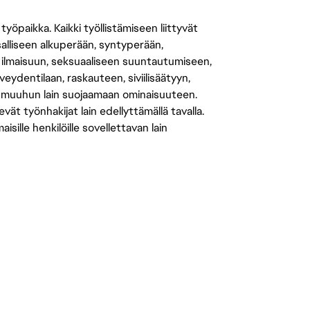
öpaikka. Kaikki työllistämiseen liittyvät
salliseen alkuperään, syntyperään,
 ilmaisuun, seksuaaliseen suuntautumiseen,
eydentilaan, raskauteen, siviilisäätyyn,
 muuhun lain suojaamaan ominaisuuteen.
 työnhakijat lain edellyttämällä tavalla.
ille henkilöille sovellettavan lain