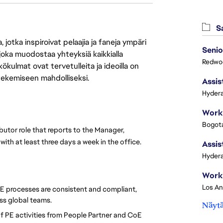
Sa
jotka inspiroivat pelaajia ja faneja ympäri
Senio
 joka muodostaa yhteyksiä kaikkialla
Redwoo
ökulmat ovat tervetulleita ja ideoilla on
 tekemiseen mahdolliseksi.
Assis
Hydera
Bogota
butor role that reports to the Manager, 
with at least three days a week in the office.
Assis
Hydera
E processes are consistent and compliant, 
ss global teams.
Näytä
 of PE activities from People Partner and CoE 