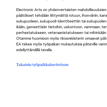
Electronic Arts on yhdenvertaisten mahdollisuuksien ty
päätökset tehdään liittymättä rotuun, ihonväriin, kan
sukupuoleen, sukupuoli-identiteettiin tai sukupuolen
ikään, geneettisiin tietoihin, uskontoon, vammaan, terv
perhestatukseen, veteraanistatukseen tai mihinkään
Otamme huomioon myös rikosrekisterin omaavat pätevät
EA tekee myös työpaikan mukautuksia päteville vammais
edellyttämällä tavalla.
Takaisin työpaikkaluetteloon