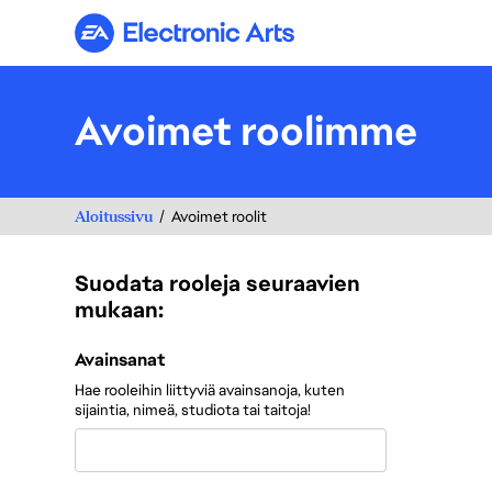
Electronic Arts
Avoimet roolimme
Aloitussivu
Avoimet roolit
Suodata rooleja seuraavien
mukaan:
Suodata rooleja seuraavien mukaan:
Avainsanat
Hae rooleihin liittyviä avainsanoja, kuten
sijaintia, nimeä, studiota tai taitoja!