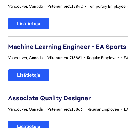
Vancouver, Canada
•
Viitenumero215840
•
Temporary Employee
Lisätietoja
Machine Learning Engineer - EA Sports
Vancouver, Canada
•
Viitenumero215861
•
Regular Employee
•
EA
Lisätietoja
Associate Quality Designer
Vancouver, Canada
•
Viitenumero215863
•
Regular Employee
•
EA
Lisätietoja