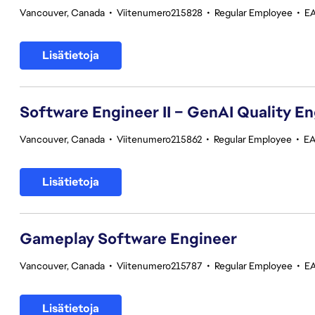
Vancouver, Canada
•
Viitenumero215828
•
Regular Employee
•
EA
Lisätietoja
Software Engineer II – GenAI Quality E
Vancouver, Canada
•
Viitenumero215862
•
Regular Employee
•
EA
Lisätietoja
Gameplay Software Engineer
Vancouver, Canada
•
Viitenumero215787
•
Regular Employee
•
EA
Lisätietoja