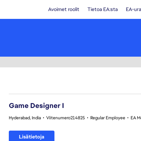
Avoimet roolit
Tietoa EA:sta
EA-ura
1-20 yhteensä 342 tulosta
Game Designer I
Hyderabad, India
•
Viitenumero214825
•
Regular Employee
•
EA Mo
Lisätietoja