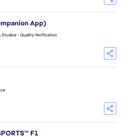
Companion App)
 Studios - Quality Verification
nce
 SPORTS™ F1