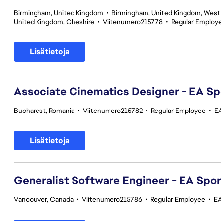
Birmingham, United Kingdom
•
Birmingham, United Kingdom, West
United Kingdom, Cheshire
•
Viitenumero215778
•
Regular Employ
Lisätietoja
Associate Cinematics Designer - EA Sp
Bucharest, Romania
•
Viitenumero215782
•
Regular Employee
•
E
Lisätietoja
Generalist Software Engineer - EA Spo
Vancouver, Canada
•
Viitenumero215786
•
Regular Employee
•
EA