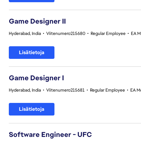
Game Designer II
Hyderabad, India
•
Viitenumero215680
•
Regular Employee
•
EA Mo
Lisätietoja
Game Designer I
Hyderabad, India
•
Viitenumero215681
•
Regular Employee
•
EA Mo
Lisätietoja
Software Engineer - UFC