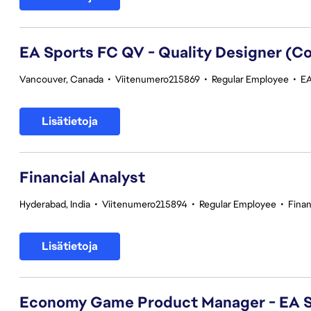
EA Sports FC QV - Quality Designer (
Vancouver, Canada
•
Viitenumero215869
•
Regular Employee
•
EA
Lisätietoja
Financial Analyst
Hyderabad, India
•
Viitenumero215894
•
Regular Employee
•
Fina
Lisätietoja
Economy Game Product Manager - EA