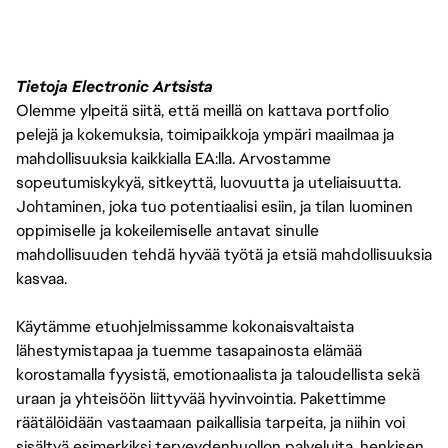
Tietoja Electronic Artsista
Olemme ylpeitä siitä, että meillä on kattava portfolio
pelejä ja kokemuksia, toimipaikkoja ympäri maailmaa ja
mahdollisuuksia kaikkialla EA:lla. Arvostamme
sopeutumiskykyä, sitkeyttä, luovuutta ja uteliaisuutta.
Johtaminen, joka tuo potentiaalisi esiin, ja tilan luominen
oppimiselle ja kokeilemiselle antavat sinulle
mahdollisuuden tehdä hyvää työtä ja etsiä mahdollisuuksia
kasvaa.
Käytämme etuohjelmissamme kokonaisvaltaista
lähestymistapaa ja tuemme tasapainosta elämää
korostamalla fyysistä, emotionaalista ja taloudellista sekä
uraan ja yhteisöön liittyvää hyvinvointia. Pakettimme
räätälöidään vastaamaan paikallisia tarpeita, ja niihin voi
sisältyä esimerkiksi terveydenhuollon palveluita, henkisen