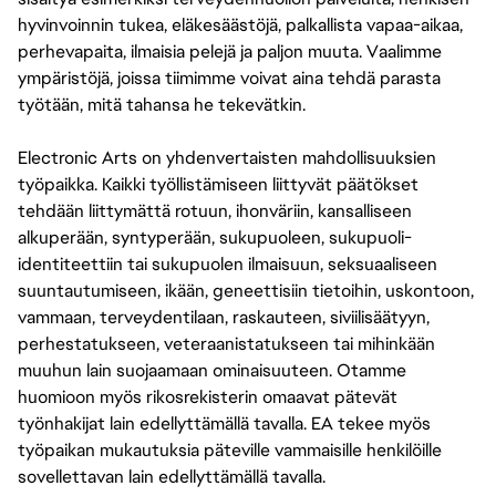
hyvinvoinnin tukea, eläkesäästöjä, palkallista vapaa-aikaa,
perhevapaita, ilmaisia pelejä ja paljon muuta. Vaalimme
ympäristöjä, joissa tiimimme voivat aina tehdä parasta
työtään, mitä tahansa he tekevätkin.
Electronic Arts on yhdenvertaisten mahdollisuuksien
työpaikka. Kaikki työllistämiseen liittyvät päätökset
tehdään liittymättä rotuun, ihonväriin, kansalliseen
alkuperään, syntyperään, sukupuoleen, sukupuoli-
identiteettiin tai sukupuolen ilmaisuun, seksuaaliseen
suuntautumiseen, ikään, geneettisiin tietoihin, uskontoon,
vammaan, terveydentilaan, raskauteen, siviilisäätyyn,
perhestatukseen, veteraanistatukseen tai mihinkään
muuhun lain suojaamaan ominaisuuteen. Otamme
huomioon myös rikosrekisterin omaavat pätevät
työnhakijat lain edellyttämällä tavalla. EA tekee myös
työpaikan mukautuksia päteville vammaisille henkilöille
sovellettavan lain edellyttämällä tavalla.