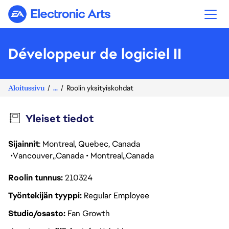
Electronic Arts
Développeur de logiciel II
Aloitussivu
...
Roolin yksityiskohdat
Yleiset tiedot
Sijainnit
: Montreal, Quebec, Canada
Vancouver
Canada
Montreal
Canada
Roolin tunnus
210324
Työntekijän tyyppi
Regular Employee
Studio/osasto
Fan Growth