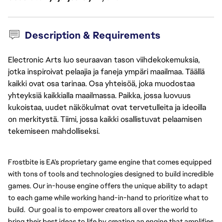
Description & Requirements
Electronic Arts luo seuraavan tason viihdekokemuksia,
jotka inspiroivat pelaajia ja faneja ympäri maailmaa. Täällä
kaikki ovat osa tarinaa. Osa yhteisöä, joka muodostaa
yhteyksiä kaikkialla maailmassa. Paikka, jossa luovuus
kukoistaa, uudet näkökulmat ovat tervetulleita ja ideoilla
on merkitystä. Tiimi, jossa kaikki osallistuvat pelaamisen
tekemiseen mahdolliseksi.
Frostbite is EA’s proprietary game engine that comes equipped 
with tons of tools and technologies designed to build incredible 
games. Our in-house engine offers the unique ability to adapt 
to each game while working hand-in-hand to prioritize what to 
build.  Our goal is to empower creators all over the world to 
bring their best ideas to life by creating an engine that amplifies 