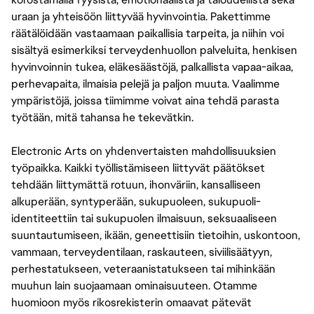
uraan ja yhteisöön liittyvää hyvinvointia. Pakettimme
räätälöidään vastaamaan paikallisia tarpeita, ja niihin voi
sisältyä esimerkiksi terveydenhuollon palveluita, henkisen
hyvinvoinnin tukea, eläkesäästöjä, palkallista vapaa-aikaa,
perhevapaita, ilmaisia pelejä ja paljon muuta. Vaalimme
ympäristöjä, joissa tiimimme voivat aina tehdä parasta
työtään, mitä tahansa he tekevätkin.
Electronic Arts on yhdenvertaisten mahdollisuuksien
työpaikka. Kaikki työllistämiseen liittyvät päätökset
tehdään liittymättä rotuun, ihonväriin, kansalliseen
alkuperään, syntyperään, sukupuoleen, sukupuoli-
identiteettiin tai sukupuolen ilmaisuun, seksuaaliseen
suuntautumiseen, ikään, geneettisiin tietoihin, uskontoon,
vammaan, terveydentilaan, raskauteen, siviilisäätyyn,
perhestatukseen, veteraanistatukseen tai mihinkään
muuhun lain suojaamaan ominaisuuteen. Otamme
huomioon myös rikosrekisterin omaavat pätevät