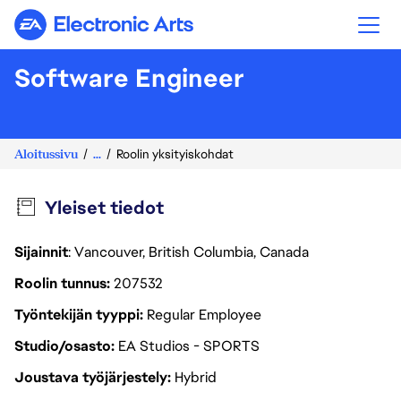
Electronic Arts
Software Engineer
Aloitussivu
...
Roolin yksityiskohdat
Yleiset tiedot
Sijainnit
: Vancouver, British Columbia, Canada
Roolin tunnus
207532
Työntekijän tyyppi
Regular Employee
Studio/osasto
EA Studios - SPORTS
Joustava työjärjestely
Hybrid