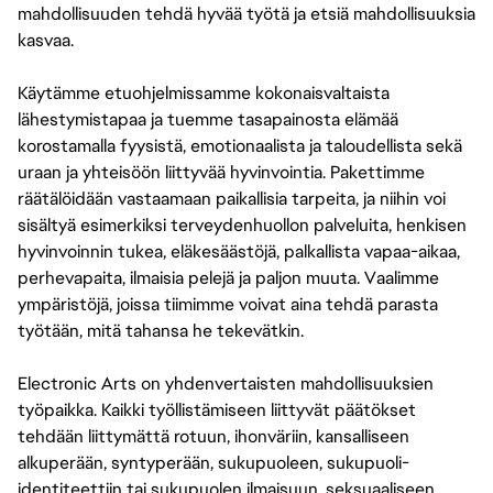
mahdollisuuden tehdä hyvää työtä ja etsiä mahdollisuuksia
kasvaa.
Käytämme etuohjelmissamme kokonaisvaltaista
lähestymistapaa ja tuemme tasapainosta elämää
korostamalla fyysistä, emotionaalista ja taloudellista sekä
uraan ja yhteisöön liittyvää hyvinvointia. Pakettimme
räätälöidään vastaamaan paikallisia tarpeita, ja niihin voi
sisältyä esimerkiksi terveydenhuollon palveluita, henkisen
hyvinvoinnin tukea, eläkesäästöjä, palkallista vapaa-aikaa,
perhevapaita, ilmaisia pelejä ja paljon muuta. Vaalimme
ympäristöjä, joissa tiimimme voivat aina tehdä parasta
työtään, mitä tahansa he tekevätkin.
Electronic Arts on yhdenvertaisten mahdollisuuksien
työpaikka. Kaikki työllistämiseen liittyvät päätökset
tehdään liittymättä rotuun, ihonväriin, kansalliseen
alkuperään, syntyperään, sukupuoleen, sukupuoli-
identiteettiin tai sukupuolen ilmaisuun, seksuaaliseen