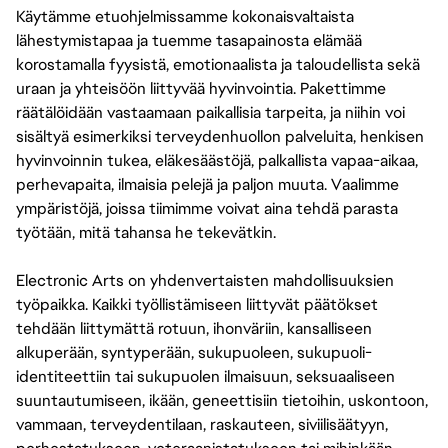
Käytämme etuohjelmissamme kokonaisvaltaista
lähestymistapaa ja tuemme tasapainosta elämää
korostamalla fyysistä, emotionaalista ja taloudellista sekä
uraan ja yhteisöön liittyvää hyvinvointia. Pakettimme
räätälöidään vastaamaan paikallisia tarpeita, ja niihin voi
sisältyä esimerkiksi terveydenhuollon palveluita, henkisen
hyvinvoinnin tukea, eläkesäästöjä, palkallista vapaa-aikaa,
perhevapaita, ilmaisia pelejä ja paljon muuta. Vaalimme
ympäristöjä, joissa tiimimme voivat aina tehdä parasta
työtään, mitä tahansa he tekevätkin.
Electronic Arts on yhdenvertaisten mahdollisuuksien
työpaikka. Kaikki työllistämiseen liittyvät päätökset
tehdään liittymättä rotuun, ihonväriin, kansalliseen
alkuperään, syntyperään, sukupuoleen, sukupuoli-
identiteettiin tai sukupuolen ilmaisuun, seksuaaliseen
suuntautumiseen, ikään, geneettisiin tietoihin, uskontoon,
vammaan, terveydentilaan, raskauteen, siviilisäätyyn,