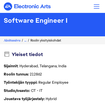
Electronic Arts
Software Engineer I
Aloitussivu
...
Roolin yksityiskohdat
Yleiset tiedot
Sijainnit
: Hyderabad, Telangana, India
Roolin tunnus
212862
Työntekijän tyyppi
Regular Employee
Studio/osasto
CT - IT
Joustava työjärjestely
Hybrid