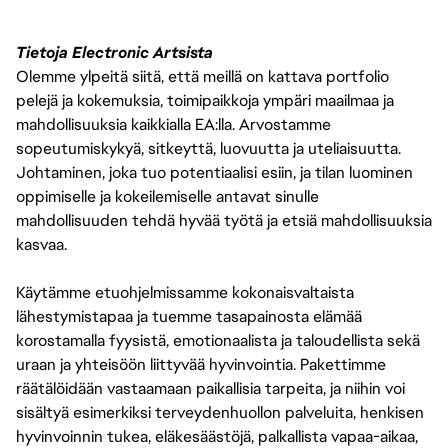
Tietoja Electronic Artsista
Olemme ylpeitä siitä, että meillä on kattava portfolio
pelejä ja kokemuksia, toimipaikkoja ympäri maailmaa ja
mahdollisuuksia kaikkialla EA:lla. Arvostamme
sopeutumiskykyä, sitkeyttä, luovuutta ja uteliaisuutta.
Johtaminen, joka tuo potentiaalisi esiin, ja tilan luominen
oppimiselle ja kokeilemiselle antavat sinulle
mahdollisuuden tehdä hyvää työtä ja etsiä mahdollisuuksia
kasvaa.
Käytämme etuohjelmissamme kokonaisvaltaista
lähestymistapaa ja tuemme tasapainosta elämää
korostamalla fyysistä, emotionaalista ja taloudellista sekä
uraan ja yhteisöön liittyvää hyvinvointia. Pakettimme
räätälöidään vastaamaan paikallisia tarpeita, ja niihin voi
sisältyä esimerkiksi terveydenhuollon palveluita, henkisen
hyvinvoinnin tukea, eläkesäästöjä, palkallista vapaa-aikaa,