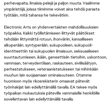
perhevapaita, ilmaisia pelejä ja paljon muuta. Vaalimme
ympäristöjä, joissa tiimimme voivat aina tehdä parasta
työtään, mitä tahansa he tekevätkin.
Electronic Arts on yhdenvertaisten mahdollisuuksien
työpaikka. Kaikki työllistämiseen liittyvät päätökset
tehdään liittymättä rotuun, ihonväriin, kansalliseen
alkuperään, syntyperään, sukupuoleen, sukupuoli-
identiteettiin tai sukupuolen ilmaisuun, seksuaaliseen
suuntautumiseen, ikään, geneettisiin tietoihin, uskontoon,
vammaan, terveydentilaan, raskauteen, siviilisäätyyn,
perhestatukseen, veteraanistatukseen tai mihinkään
muuhun lain suojaamaan ominaisuuteen. Otamme
huomioon myös rikosrekisterin omaavat pätevät
työnhakijat lain edellyttämällä tavalla. EA tekee myös
työpaikan mukautuksia päteville vammaisille henkilöille
sovellettavan lain edellyttämällä tavalla.