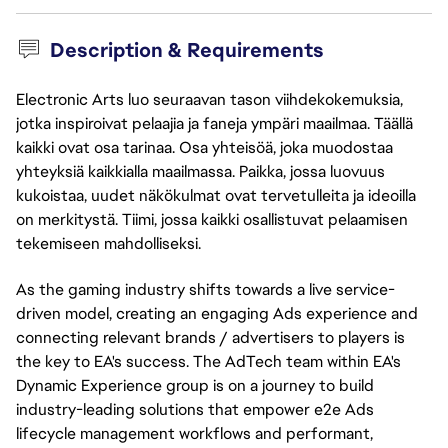
Description & Requirements
Electronic Arts luo seuraavan tason viihdekokemuksia,
jotka inspiroivat pelaajia ja faneja ympäri maailmaa. Täällä
kaikki ovat osa tarinaa. Osa yhteisöä, joka muodostaa
yhteyksiä kaikkialla maailmassa. Paikka, jossa luovuus
kukoistaa, uudet näkökulmat ovat tervetulleita ja ideoilla
on merkitystä. Tiimi, jossa kaikki osallistuvat pelaamisen
tekemiseen mahdolliseksi.
As the gaming industry shifts towards a live service-
driven model, creating an engaging Ads experience and
connecting relevant brands / advertisers to players is
the key to EA's success. The AdTech team within EA's
Dynamic Experience group is on a journey to build
industry-leading solutions that empower e2e Ads
lifecycle management workflows and performant,