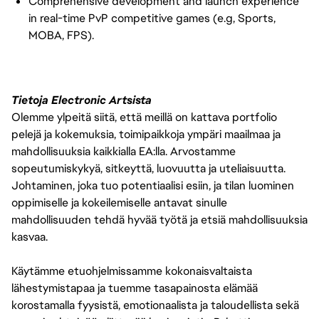
Comprehensive development and launch experience
in real-time PvP competitive games (e.g, Sports,
MOBA, FPS).
Tietoja Electronic Artsista
Olemme ylpeitä siitä, että meillä on kattava portfolio
pelejä ja kokemuksia, toimipaikkoja ympäri maailmaa ja
mahdollisuuksia kaikkialla EA:lla. Arvostamme
sopeutumiskykyä, sitkeyttä, luovuutta ja uteliaisuutta.
Johtaminen, joka tuo potentiaalisi esiin, ja tilan luominen
oppimiselle ja kokeilemiselle antavat sinulle
mahdollisuuden tehdä hyvää työtä ja etsiä mahdollisuuksia
kasvaa.
Käytämme etuohjelmissamme kokonaisvaltaista
lähestymistapaa ja tuemme tasapainosta elämää
korostamalla fyysistä, emotionaalista ja taloudellista sekä