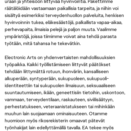
uraan ja yhteisöön liittyvää hyvinvointia. Pakettimme
räätälöidään vastaamaan paikallisia tarpeita, ja niihin voi
sisältyä esimerkiksi terveydenhuollon palveluita, henkisen
hyvinvoinnin tukea, eläkesäästöjä, palkallista vapaa-aikaa,
perhevapaita, ilmaisia pelejä ja paljon muuta. Vaalimme
ympäristöjä, joissa tiimimme voivat aina tehdä parasta
työtään, mitä tahansa he tekevätkin.
Electronic Arts on yhdenvertaisten mahdollisuuksien
työpaikka. Kaikki työllistämiseen liittyvät päätökset
tehdään liittymättä rotuun, ihonväriin, kansalliseen
alkuperään, syntyperään, sukupuoleen, sukupuoli-
identiteettiin tai sukupuolen ilmaisuun, seksuaaliseen
suuntautumiseen, ikään, geneettisiin tietoihin, uskontoon,
vammaan, terveydentilaan, raskauteen, siviilisäätyyn,
perhestatukseen, veteraanistatukseen tai mihinkään
muuhun lain suojaamaan ominaisuuteen. Otamme
huomioon myös rikosrekisterin omaavat pätevät
työnhakijat lain edellyttämällä tavalla. EA tekee myös