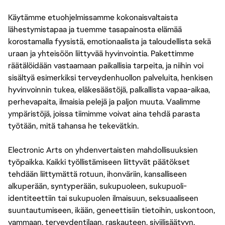
Käytämme etuohjelmissamme kokonaisvaltaista
lähestymistapaa ja tuemme tasapainosta elämää
korostamalla fyysistä, emotionaalista ja taloudellista sekä
uraan ja yhteisöön liittyvää hyvinvointia. Pakettimme
räätälöidään vastaamaan paikallisia tarpeita, ja niihin voi
sisältyä esimerkiksi terveydenhuollon palveluita, henkisen
hyvinvoinnin tukea, eläkesäästöjä, palkallista vapaa-aikaa,
perhevapaita, ilmaisia pelejä ja paljon muuta. Vaalimme
ympäristöjä, joissa tiimimme voivat aina tehdä parasta
työtään, mitä tahansa he tekevätkin.
Electronic Arts on yhdenvertaisten mahdollisuuksien
työpaikka. Kaikki työllistämiseen liittyvät päätökset
tehdään liittymättä rotuun, ihonväriin, kansalliseen
alkuperään, syntyperään, sukupuoleen, sukupuoli-
identiteettiin tai sukupuolen ilmaisuun, seksuaaliseen
suuntautumiseen, ikään, geneettisiin tietoihin, uskontoon,
vammaan, terveydentilaan, raskauteen, siviilisäätyyn,