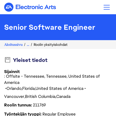
Electronic Arts
Senior Software Engineer
Aloitussivu
...
Roolin yksityiskohdat
Yleiset tiedot
Sijainnit
: Offsite - Tennessee, Tennessee, United States of
America
Orlando
Florida
United States of America
Vancouver
British Columbia
Canada
Roolin tunnus
211769
Työntekijän tyyppi
Regular Employee