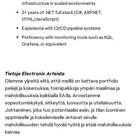
infrastructure in scaled environments
2+ years of .NET full stack (C#, ASP.NET, 
HTML/JavaScript)
Experience with CI/CD pipeline systems
Proficiency with monitoring tools such as KQL, 
Grafana, or equivalent
Tietoja Electronic Artsista
Olemme ylpeitä siitä, että meillä on kattava portfolio
pelejä ja kokemuksia, toimipaikkoja ympäri maailmaa ja
mahdollisuuksia kaikkialla EA:lla. Arvostamme
sopeutumiskykyä, sitkeyttä, luovuutta ja uteliaisuutta.
Johtaminen, joka tuo potentiaalisi esiin, ja tilan luominen
oppimiselle ja kokeilemiselle antavat sinulle
mahdollisuuden tehdä hyvää työtä ja etsiä mahdollisuuksia
kasvaa.