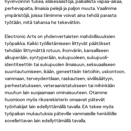
hyvinvoinnin tukea, eläkesäästöjä, palkallista vapaa-aikaa,
perhevapaita, ilmaisia pelejä ja paljon muuta. Vaalimme
ympäristöjä, joissa tiimimme voivat aina tehdä parasta
työtään, mitä tahansa he tekevätkin.
Electronic Arts on yhdenvertaisten mahdollisuuksien
työpaikka. Kaikki työllistämiseen liittyvät päätökset
tehdään liittymättä rotuun, ihonväriin, kansalliseen
alkuperään, syntyperään, sukupuoleen, sukupuoli-
identiteettiin tai sukupuolen ilmaisuun, seksuaaliseen
suuntautumiseen, ikään, geneettisiin tietoihin, uskontoon,
vammaan, terveydentilaan, raskauteen, siviilisäätyyn,
perhestatukseen, veteraanistatukseen tai mihinkään
muuhun lain suojaamaan ominaisuuteen. Otamme
huomioon myös rikosrekisterin omaavat pätevät
työnhakijat lain edellyttämällä tavalla. EA tekee myös
työpaikan mukautuksia päteville vammaisille henkilöille
sovellettavan lain edellyttämällä tavalla.