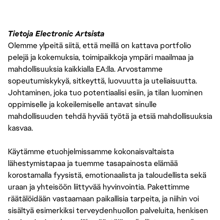
Tietoja Electronic Artsista
Olemme ylpeitä siitä, että meillä on kattava portfolio
pelejä ja kokemuksia, toimipaikkoja ympäri maailmaa ja
mahdollisuuksia kaikkialla EA:lla. Arvostamme
sopeutumiskykyä, sitkeyttä, luovuutta ja uteliaisuutta.
Johtaminen, joka tuo potentiaalisi esiin, ja tilan luominen
oppimiselle ja kokeilemiselle antavat sinulle
mahdollisuuden tehdä hyvää työtä ja etsiä mahdollisuuksia
kasvaa.
Käytämme etuohjelmissamme kokonaisvaltaista
lähestymistapaa ja tuemme tasapainosta elämää
korostamalla fyysistä, emotionaalista ja taloudellista sekä
uraan ja yhteisöön liittyvää hyvinvointia. Pakettimme
räätälöidään vastaamaan paikallisia tarpeita, ja niihin voi
sisältyä esimerkiksi terveydenhuollon palveluita, henkisen