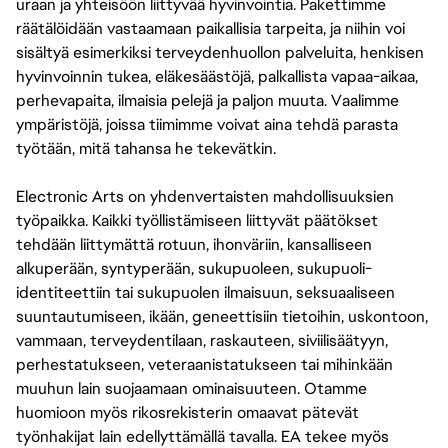
uraan ja yhteisöön liittyvää hyvinvointia. Pakettimme
räätälöidään vastaamaan paikallisia tarpeita, ja niihin voi
sisältyä esimerkiksi terveydenhuollon palveluita, henkisen
hyvinvoinnin tukea, eläkesäästöjä, palkallista vapaa-aikaa,
perhevapaita, ilmaisia pelejä ja paljon muuta. Vaalimme
ympäristöjä, joissa tiimimme voivat aina tehdä parasta
työtään, mitä tahansa he tekevätkin.
Electronic Arts on yhdenvertaisten mahdollisuuksien
työpaikka. Kaikki työllistämiseen liittyvät päätökset
tehdään liittymättä rotuun, ihonväriin, kansalliseen
alkuperään, syntyperään, sukupuoleen, sukupuoli-
identiteettiin tai sukupuolen ilmaisuun, seksuaaliseen
suuntautumiseen, ikään, geneettisiin tietoihin, uskontoon,
vammaan, terveydentilaan, raskauteen, siviilisäätyyn,
perhestatukseen, veteraanistatukseen tai mihinkään
muuhun lain suojaamaan ominaisuuteen. Otamme
huomioon myös rikosrekisterin omaavat pätevät
työnhakijat lain edellyttämällä tavalla. EA tekee myös