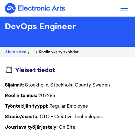
Electronic Arts
DevOps Engineer
Aloitussivu
...
Roolin yksityiskohdat
Yleiset tiedot
Sijainnit
: Stockholm, Stockholm County, Sweden
Roolin tunnus
207283
Työntekijän tyyppi
Regular Employee
Studio/osasto
CTO - Creative Technologies
Joustava työjärjestely
On Site