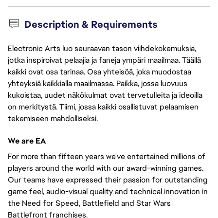
Description & Requirements
Electronic Arts luo seuraavan tason viihdekokemuksia,
jotka inspiroivat pelaajia ja faneja ympäri maailmaa. Täällä
kaikki ovat osa tarinaa. Osa yhteisöä, joka muodostaa
yhteyksiä kaikkialla maailmassa. Paikka, jossa luovuus
kukoistaa, uudet näkökulmat ovat tervetulleita ja ideoilla
on merkitystä. Tiimi, jossa kaikki osallistuvat pelaamisen
tekemiseen mahdolliseksi.
We are EA
For more than fifteen years we've entertained millions of
players around the world with our award-winning games.
Our teams have expressed their passion for outstanding
game feel, audio-visual quality and technical innovation in
the Need for Speed, Battlefield and Star Wars
Battlefront franchises.