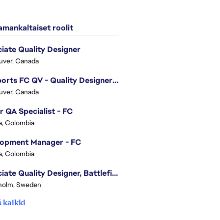
mankaltaiset roolit
iate Quality Designer
uver, Canada
EA Sports FC QV - Quality Designer (Companion App)
uver, Canada
r QA Specialist - FC
, Colombia
lopment Manager - FC
, Colombia
Associate Quality Designer, Battlefield QV
holm, Sweden
 kaikki