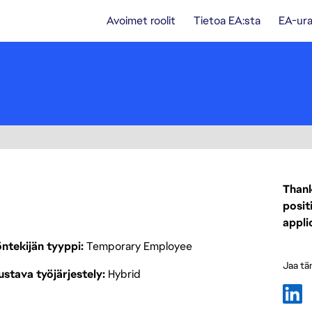
Avoimet roolit
Tietoa EA:sta
EA-ura
Thank
posit
appli
ntekijän tyyppi
Temporary Employee
Jaa tä
stava työjärjestely
Hybrid