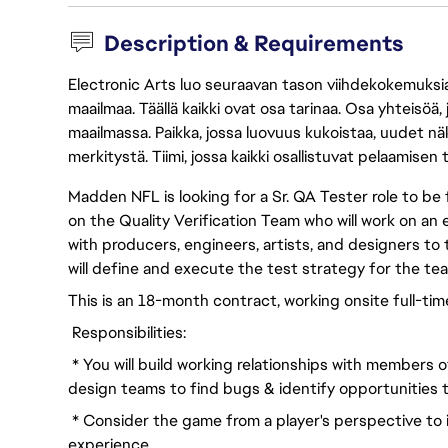
Description & Requirements
Electronic Arts luo seuraavan tason viihdekokemuksia, 
maailmaa. Täällä kaikki ovat osa tarinaa. Osa yhteisöä,
maailmassa. Paikka, jossa luovuus kukoistaa, uudet näk
merkitystä. Tiimi, jossa kaikki osallistuvat pelaamisen
Madden NFL is looking for a Sr. QA Tester role to be f
on the Quality Verification Team who will work on
with producers, engineers, artists, and designers to
will define and execute the test strategy for the te
This is an 18-month contract, working onsite full-tim
Responsibilities:
* You will build working relationships with members
design teams to find bugs & identify opportunities to
* Consider the game from a player's perspective to 
experience