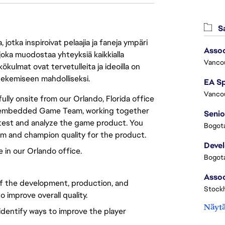
Sa
jotka inspiroivat pelaajia ja faneja ympäri
Assoc
 joka muodostaa yhteyksiä kaikkialla
Vanco
ökulmat ovat tervetulleita ja ideoilla on
 tekemiseen mahdolliseksi.
Vanco
ully onsite from our Orlando, Florida office
 an embedded Game Team, working together
Senio
 test and analyze the game product. You
Bogota
am and champion quality for the product.
Deve
e in our Orlando office.
Bogota
 of the development, production, and
Stock
 improve overall quality.
Näytä
identify ways to improve the player