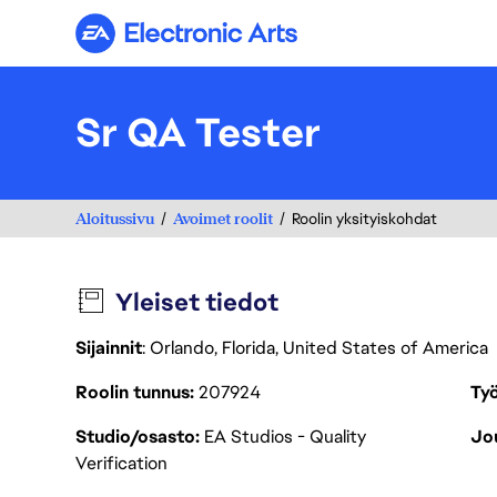
Electronic Arts
Sr QA Tester
Aloitussivu
Avoimet roolit
Roolin yksityiskohdat
Yleiset tiedot
Sijainnit
: Orlando, Florida, United States of America
Roolin tunnus
207924
Työ
Studio/osasto
EA Studios - Quality
Jou
Verification