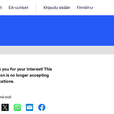
t
EA-uutiset
Kirjaudu sisään
Finnish
 you for your interest! This
ion is no longer accepting
cations.
mä rooli