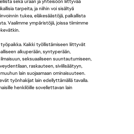
llista sekä uraan ja yhteisöön liittyvää
isia tarpeita, ja niihin voi sisältyä
nvoinnin tukea, eläkesäästöjä, palkallista
uuta. Vaalimme ympäristöjä, joissa tiimimme
ekevätkin.
öpaikka. Kaikki työllistämiseen liittyvät
salliseen alkuperään, syntyperään,
 ilmaisuun, seksuaaliseen suuntautumiseen,
eydentilaan, raskauteen, siviilisäätyyn,
 muuhun lain suojaamaan ominaisuuteen.
 työnhakijat lain edellyttämällä tavalla.
ille henkilöille sovellettavan lain