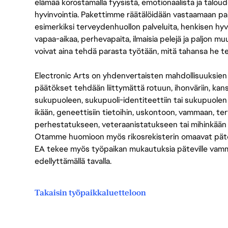
elämää korostamalla fyysistä, emotionaalista ja taloude
hyvinvointia. Pakettimme räätälöidään vastaamaan paikall
esimerkiksi terveydenhuollon palveluita, henkisen hyvi
vapaa-aikaa, perhevapaita, ilmaisia pelejä ja paljon m
voivat aina tehdä parasta työtään, mitä tahansa he t
Electronic Arts on yhdenvertaisten mahdollisuuksien ty
päätökset tehdään liittymättä rotuun, ihonväriin, kan
sukupuoleen, sukupuoli-identiteettiin tai sukupuolen
ikään, geneettisiin tietoihin, uskontoon, vammaan, terv
perhestatukseen, veteraanistatukseen tai mihinkään
Otamme huomioon myös rikosrekisterin omaavat pätevät
EA tekee myös työpaikan mukautuksia päteville vammais
edellyttämällä tavalla.
Takaisin työpaikkaluetteloon