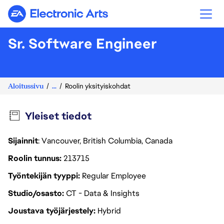
Electronic Arts
Sr. Software Engineer
Aloitussivu
...
Roolin yksityiskohdat
Yleiset tiedot
Sijainnit
: Vancouver, British Columbia, Canada
Roolin tunnus
213715
Työntekijän tyyppi
Regular Employee
Studio/osasto
CT - Data & Insights
Joustava työjärjestely
Hybrid