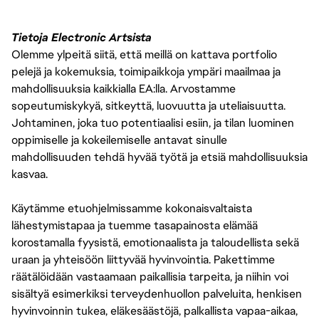
Tietoja Electronic Artsista
Olemme ylpeitä siitä, että meillä on kattava portfolio
pelejä ja kokemuksia, toimipaikkoja ympäri maailmaa ja
mahdollisuuksia kaikkialla EA:lla. Arvostamme
sopeutumiskykyä, sitkeyttä, luovuutta ja uteliaisuutta.
Johtaminen, joka tuo potentiaalisi esiin, ja tilan luominen
oppimiselle ja kokeilemiselle antavat sinulle
mahdollisuuden tehdä hyvää työtä ja etsiä mahdollisuuksia
kasvaa.
Käytämme etuohjelmissamme kokonaisvaltaista
lähestymistapaa ja tuemme tasapainosta elämää
korostamalla fyysistä, emotionaalista ja taloudellista sekä
uraan ja yhteisöön liittyvää hyvinvointia. Pakettimme
räätälöidään vastaamaan paikallisia tarpeita, ja niihin voi
sisältyä esimerkiksi terveydenhuollon palveluita, henkisen
hyvinvoinnin tukea, eläkesäästöjä, palkallista vapaa-aikaa,