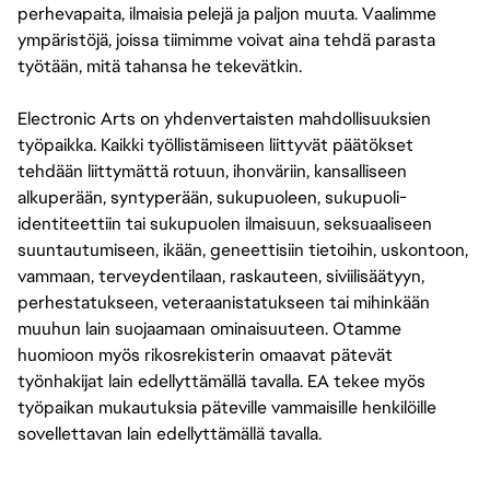
perhevapaita, ilmaisia pelejä ja paljon muuta. Vaalimme
ympäristöjä, joissa tiimimme voivat aina tehdä parasta
työtään, mitä tahansa he tekevätkin.
Electronic Arts on yhdenvertaisten mahdollisuuksien
työpaikka. Kaikki työllistämiseen liittyvät päätökset
tehdään liittymättä rotuun, ihonväriin, kansalliseen
alkuperään, syntyperään, sukupuoleen, sukupuoli-
identiteettiin tai sukupuolen ilmaisuun, seksuaaliseen
suuntautumiseen, ikään, geneettisiin tietoihin, uskontoon,
vammaan, terveydentilaan, raskauteen, siviilisäätyyn,
perhestatukseen, veteraanistatukseen tai mihinkään
muuhun lain suojaamaan ominaisuuteen. Otamme
huomioon myös rikosrekisterin omaavat pätevät
työnhakijat lain edellyttämällä tavalla. EA tekee myös
työpaikan mukautuksia päteville vammaisille henkilöille
sovellettavan lain edellyttämällä tavalla.