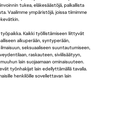
nvoinnin tukea, eläkesäästöjä, palkallista
uuta. Vaalimme ympäristöjä, joissa tiimimme
ekevätkin.
öpaikka. Kaikki työllistämiseen liittyvät
salliseen alkuperään, syntyperään,
 ilmaisuun, seksuaaliseen suuntautumiseen,
eydentilaan, raskauteen, siviilisäätyyn,
 muuhun lain suojaamaan ominaisuuteen.
 työnhakijat lain edellyttämällä tavalla.
ille henkilöille sovellettavan lain