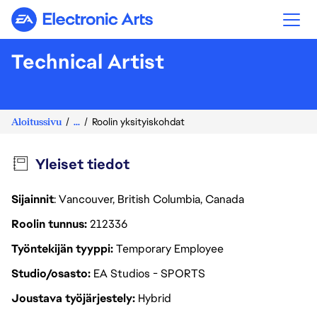
Electronic Arts
Technical Artist
Aloitussivu
...
Roolin yksityiskohdat
Yleiset tiedot
Sijainnit
: Vancouver, British Columbia, Canada
Roolin tunnus
212336
Työntekijän tyyppi
Temporary Employee
Studio/osasto
EA Studios - SPORTS
Joustava työjärjestely
Hybrid