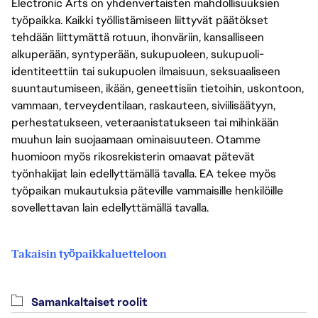
Electronic Arts on yhdenvertaisten mahdollisuuksien
työpaikka. Kaikki työllistämiseen liittyvät päätökset
tehdään liittymättä rotuun, ihonväriin, kansalliseen
alkuperään, syntyperään, sukupuoleen, sukupuoli-
identiteettiin tai sukupuolen ilmaisuun, seksuaaliseen
suuntautumiseen, ikään, geneettisiin tietoihin, uskontoon,
vammaan, terveydentilaan, raskauteen, siviilisäätyyn,
perhestatukseen, veteraanistatukseen tai mihinkään
muuhun lain suojaamaan ominaisuuteen. Otamme
huomioon myös rikosrekisterin omaavat pätevät
työnhakijat lain edellyttämällä tavalla. EA tekee myös
työpaikan mukautuksia päteville vammaisille henkilöille
sovellettavan lain edellyttämällä tavalla.
Takaisin työpaikkaluetteloon
Samankaltaiset roolit