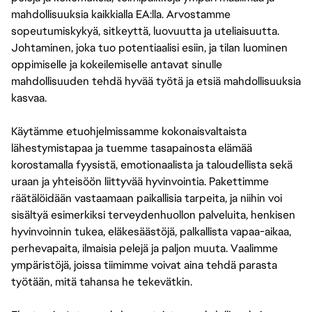
mahdollisuuksia kaikkialla EA:lla. Arvostamme
sopeutumiskykyä, sitkeyttä, luovuutta ja uteliaisuutta.
Johtaminen, joka tuo potentiaalisi esiin, ja tilan luominen
oppimiselle ja kokeilemiselle antavat sinulle
mahdollisuuden tehdä hyvää työtä ja etsiä mahdollisuuksia
kasvaa.
Käytämme etuohjelmissamme kokonaisvaltaista
lähestymistapaa ja tuemme tasapainosta elämää
korostamalla fyysistä, emotionaalista ja taloudellista sekä
uraan ja yhteisöön liittyvää hyvinvointia. Pakettimme
räätälöidään vastaamaan paikallisia tarpeita, ja niihin voi
sisältyä esimerkiksi terveydenhuollon palveluita, henkisen
hyvinvoinnin tukea, eläkesäästöjä, palkallista vapaa-aikaa,
perhevapaita, ilmaisia pelejä ja paljon muuta. Vaalimme
ympäristöjä, joissa tiimimme voivat aina tehdä parasta
työtään, mitä tahansa he tekevätkin.