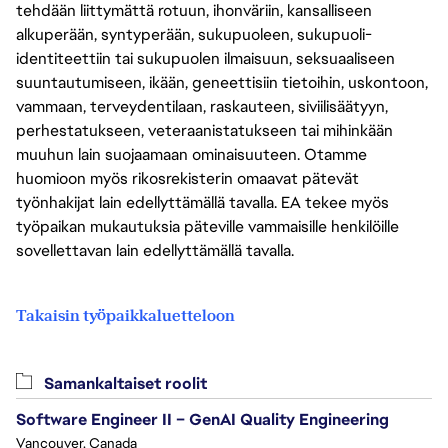
tehdään liittymättä rotuun, ihonväriin, kansalliseen
alkuperään, syntyperään, sukupuoleen, sukupuoli-
identiteettiin tai sukupuolen ilmaisuun, seksuaaliseen
suuntautumiseen, ikään, geneettisiin tietoihin, uskontoon,
vammaan, terveydentilaan, raskauteen, siviilisäätyyn,
perhestatukseen, veteraanistatukseen tai mihinkään
muuhun lain suojaamaan ominaisuuteen. Otamme
huomioon myös rikosrekisterin omaavat pätevät
työnhakijat lain edellyttämällä tavalla. EA tekee myös
työpaikan mukautuksia päteville vammaisille henkilöille
sovellettavan lain edellyttämällä tavalla.
Takaisin työpaikkaluetteloon
Samankaltaiset roolit
Software Engineer II – GenAI Quality Engineering
Vancouver, Canada