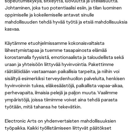
sopeutumiskykyä, sitkeyttä, luovuutta ja uteliaisuutta.
Johtaminen, joka tuo potentiaalisi esiin, ja tilan luominen
oppimiselle ja kokeilemiselle antavat sinulle
mahdollisuuden tehdä hyvää työtä ja etsiä mahdollisuuksia
kasvaa.
Käytämme etuohjelmissamme kokonaisvaltaista
lähestymistapaa ja tuemme tasapainosta elämää
korostamalla fyysistä, emotionaalista ja taloudellista sekä
uraan ja yhteisöön liittyvää hyvinvointia. Pakettimme
räätälöidään vastaamaan paikallisia tarpeita, ja niihin voi
sisältyä esimerkiksi terveydenhuollon palveluita, henkisen
hyvinvoinnin tukea, eläkesäästöjä, palkallista vapaa-aikaa,
perhevapaita, ilmaisia pelejä ja paljon muuta. Vaalimme
ympäristöjä, joissa tiimimme voivat aina tehdä parasta
työtään, mitä tahansa he tekevätkin.
Electronic Arts on yhdenvertaisten mahdollisuuksien
työpaikka. Kaikki työllistämiseen liittyvät päätökset